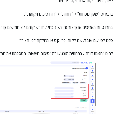
צורך חיוב לקוח או חלוקה פנימית.
בתפריט "שעון נוכחות" > "דוחות" > "דוח סיכום תקופתי".
בחרו טווח תאריכים או קיצור (חודש נוכחי / חודש קודם / 2 חודשים קודמים).
סננו לפי שם עובד, שם לקוח, פרויקט או מחלקה לפי הצורך.
לחצו "הצגת דו"ח". בתחתית תוצג שורת "סיכום השעות" המסכמת את התק