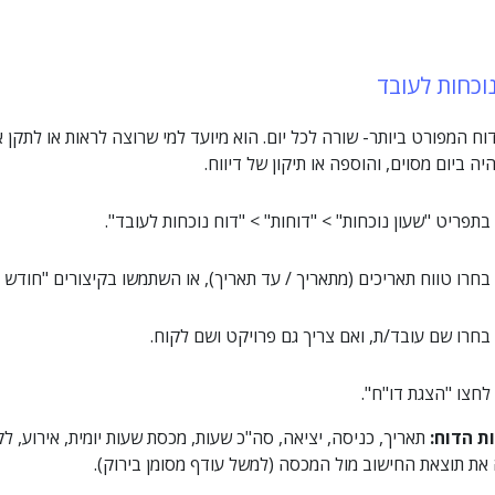
וכחות לעובד
וח המפורט ביותר- שורה לכל יום. הוא מיועד למי שרוצה לראות או לתקן א
יה ביום מסוים, והוספה או תיקון של דיווח.
בתפריט "שעון נוכחות" > "דוחות" > "דוח נוכחות לעובד".
בחרו טווח תאריכים (מתאריך / עד תאריך), או השתמשו בקיצורים "חודש נ
בחרו שם עובד/ת, ואם צריך גם פרויקט ושם לקוח.
לחצו "הצגת דו"ח".
ת הדוח:
תאריך, כניסה, יציאה, סה"כ שעות, מכסת שעות יומית, אירוע, ל
את תוצאת החישוב מול המכסה (למשל עודף מסומן בירוק).