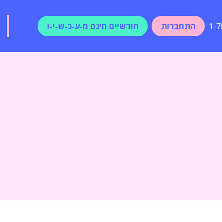
התחברות
חודשיים חינם מ-ע-כ-ש-י-ו
1-7