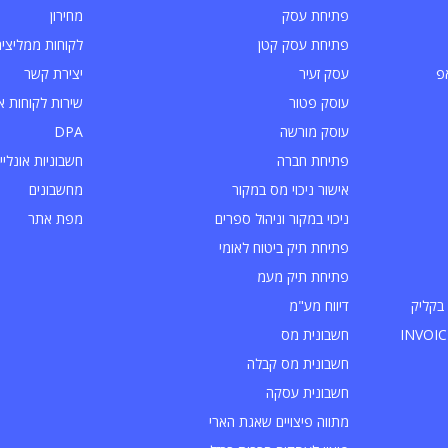
פתיחת עסק
מחירון
פתיחת עסק קטן
לקוחות ממליצים
פ
עסק זעיר
יצירת קשר
עוסק פטור
שירות לקוחות א
עוסק מורשה
DPA
פתיחת חברה
חשבוניות אונליין
אישור ניכוי מס במקור
מחשבונים
ניכוי במקור וניהול ספרים
מפת אתר
פתיחת תיק ביטוח לאומי
פתיחת תיק מעמ
בקליק
דיווח מע"מ
חשבונית מס
חשבונית מס קבלה
חשבונית עסקה
מתווה פיצויים שאגת הארי