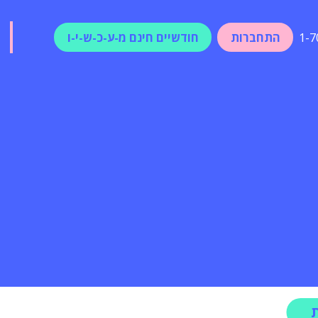
התחברות
חודשיים חינם מ-ע-כ-ש-י-ו
1-7