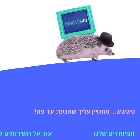
פששש... סחטיין עליך שהגעת עד פה!
המיוחדים שלנו
עוד על השירותים ש