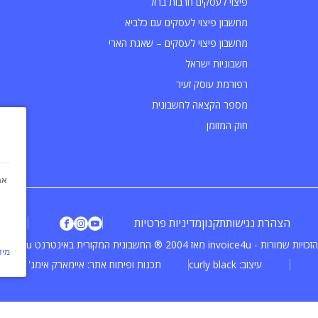
פיצוי לעסקים חרבות ברזל
מחשבון פיצוי לעסקים עם כלביא
מחשבון פיצוי לעסקים – שאגת הארי
חשבוניות ישראל
רפורמת עוסק זעיר
מספר הקצאה לחשבונית
חוק המזומן
אנ
הצהרת נגישות
תקנון
מדיניות פרטיות
ויות שמורות - invoice4u מאז 2004
® החשבונית המקורית באינטרנט Invoice4u
מיד
עיצוב:
curly black
תכנות ופיתוח אתר:
איימארק אימג'