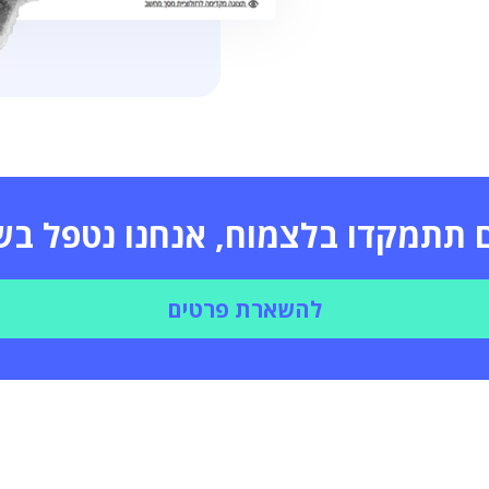
 תתמקדו בלצמוח, אנחנו נטפל ב
להשארת פרטים