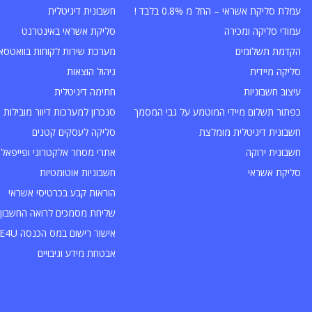
עמלת סליקת אשראי – החל מ 0.8% בלבד !
חשבונית דיגיטלית
עמודי סליקה ומכירה
סליקת אשראי באינטרנט
הקדמת תשלומים
מערכת שירות לקוחות בוואטסא
סליקה מיידית
ניהול הוצאות
עיצוב חשבוניות
חתימה דיגיטלית
כפתור תשלום מיידי המוטמע על גבי המסמך
סנכרון למערכות דיוור מובילות
חשבונית דיגיטלית מומלצת
סליקה לעסקים קטנים
חשבונית ירוקה
אתרי מסחר אלקטרוני ופייפאל
סליקת אשראי
חשבוניות אוטומטיות
הוראות קבע בכרטיסי אשראי
שליחת מסמכים לרואה החשבון 
אישור רישום במס הכנסה INVOICE4U
אבטחת מידע וגיבויים