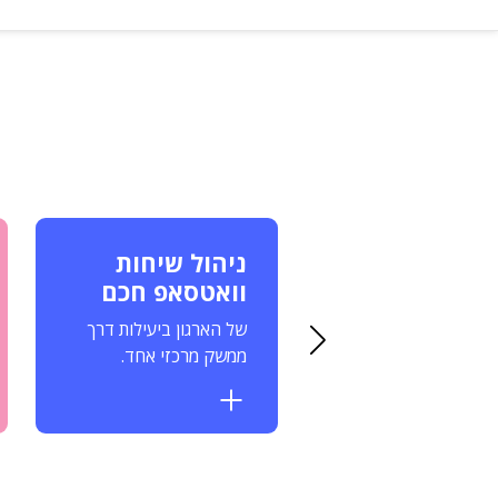
וון פתרונות
ניהול שיחות
טומציה
וואטסאפ חכם
וון פיצ’רים כגון תזכורות,
של הארגון ביעילות דרך
ים, חיבור לאנשי קשר,
ממשק מרכזי אחד.
ות ועוד