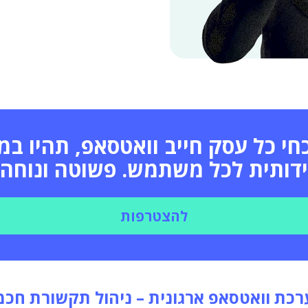
כחי כל עסק חייב וואטסאפ, תהיו במ
דותית לכל משתמש. פשוטה ונוחה 
להצטרפות
כת וואטסאפ ארגונית – ניהול תקשורת חכ