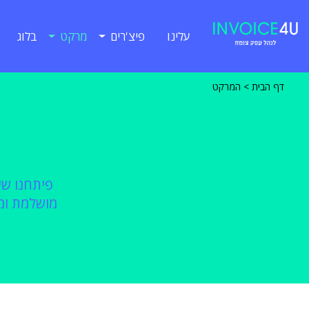
עלינו
פיצ'רים
מרקט
בלוג
דף הבית
>
המרקט
פיתחנו שי
מושלמת ומ