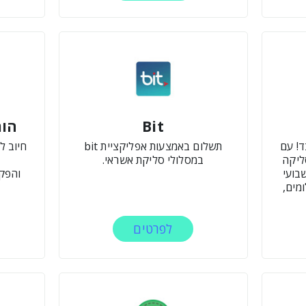
Bit
הור
ל 0.9% בלבד! עם
תשלום באמצעות אפליקציית bit
חיוב ל
לה ל- 0.8% בסליקה
במסלולי סליקת אשראי.
 שבועי
והפקת
לעד 24 תשלומים,
לפרטים