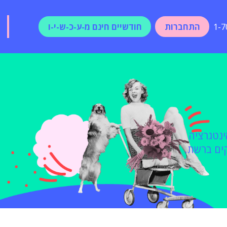
התחברות
חודשיים חינם מ-ע-כ-ש-י-ו
1-7
ינטגרציה
ים ברשת.