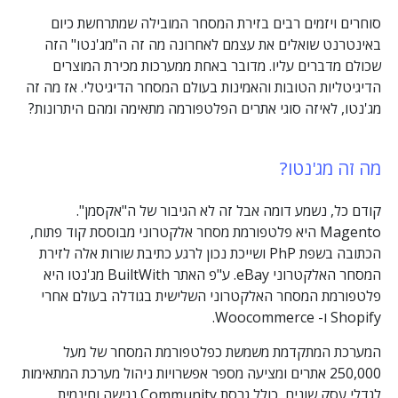
סוחרים ויזמים רבים בזירת המסחר המובילה שמתרחשת כיום
באינטרנט שואלים את עצמם לאחרונה מה זה ה"מג'נטו" הזה
שכולם מדברים עליו. מדובר באחת ממערכות מכירת המוצרים
הדיגיטליות הטובות והאמינות בעולם המסחר הדיגיטלי. אז מה זה
מג'נטו, לאיזה סוגי אתרים הפלטפורמה מתאימה ומהם היתרונות?
מה זה מג'נטו?
קודם כל, נשמע דומה אבל זה לא הגיבור של ה"אקסמן".
Magento היא פלטפורמת מסחר אלקטרוני מבוססת קוד פתוח,
הכתובה בשפת PhP ושייכת נכון לרגע כתיבת שורות אלה לזירת
המסחר האלקטרוני eBay. ע"פ האתר BuiltWith מג'נטו היא
פלטפורמת המסחר האלקטרוני השלישית בגודלה בעולם אחרי
Shopify ו- Woocommerce.
המערכת המתקדמת משמשת כפלטפורמת המסחר של מעל
250,000 אתרים ומציעה מספר אפשרויות ניהול מערכת המתאימות
לגדלי עסק שונים, כולל גרסת Community נגישה וחינמית.