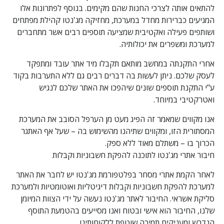
להתאים אותה לצרכי החנות שהם מקימים. בנוסף לפתרונות אלו
המגיעים כברירות מחדל במערכת, מחזיקה מג'נטו קהילת מפתחים
ושותפים פעילה ואקטיבית שמציעה תוספים רבים אשר מתחברים
למערכת ומשפרים את יכולותיה.
אחרי התקנתה במחשב מותאם תקבלו מיד אתר עובד ומתפקד
לעסק שלכם. ניתן לעשות בה דברים רבים גם ללא התערבות בקוד
ע"י התקנת תוספים שונים שיהפכו את האתר שלכם לנגיש
ואטרקטיבי במיוחד.
אנו מקווים שמאמר זה הפיג מעט מן הערפל הסובב את המערכת
המסתורית הזו, ומקווים שתיהנו מהשימוש בה – שעל אף האתגר
הכרוך בו – משתלם מאוד ללא ספק.
חיבור אתרי מג'נטו לתוכנה להפקת חשבוניות וקבלות
לאחר הקמת אתרי מסחר בפלטפורמת מג'נטו יש לחבר את האתר
למערכת להפקת
חשבוניות וקבלות דיגיטליות
ואוטומטיות ולמערכת
סליקת אשראי. החיבור לאתר מג'נטו נעשה על ידי הצוות המיומן
שלנו, החיבור הוא אישי ובטוח ואנו מסייעים בהטמעת התוסף
הנדרש ומעניקים תמיכה שוטפת ללקוחותינו.