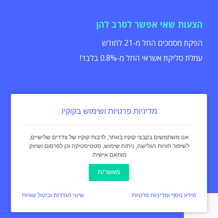
הצעות שאי אפשר לסרב להן
הפקת מסמכים החל מ-21 לחודש
עמלת סליקת אשראי החל מ-0.8% בלבד!
מדיניות פרטיות ושימוש בקוקיז
הצהרת נגישות
תקנון
מדיניות פרטיות
אנו משתמשים בקבצי קוקיז באתר, לרבות קוקיז של צדדים שלישיים,
לשיפור חוויות הגלישה, ניתוח שימוש, סטטיסטיקה וכן לפרסום ושיווק
מותאם אישית.
כל הזכויות שמורות - invoice4u מאז 2004
® החשבונית המקורית
מאשר/ת
באינטרנט Invoice4u
עיצוב:
curly black
מידע נוסף ומדיניות פרטיות
שינוי הגדרות וביטול עוגיות
תכנות ופיתוח אתר:
איימארק אימג'