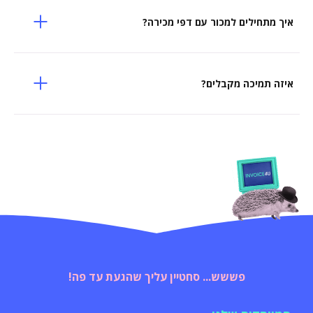
איך מתחילים למכור עם דפי מכירה?
איזה תמיכה מקבלים?
פששש... סחטיין עליך שהגעת עד פה!