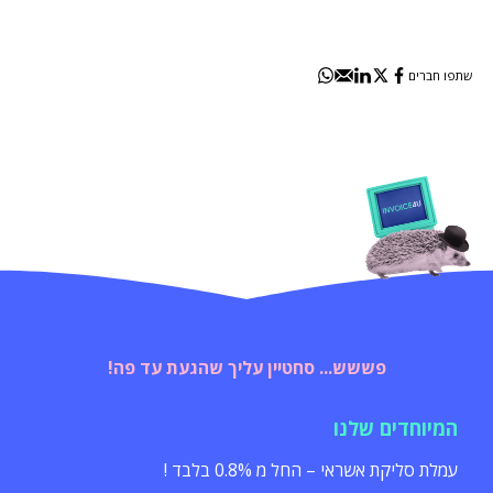
שתפו חברים
פששש... סחטיין עליך שהגעת עד פה!
המיוחדים שלנו
עמלת סליקת אשראי – החל מ 0.8% בלבד !