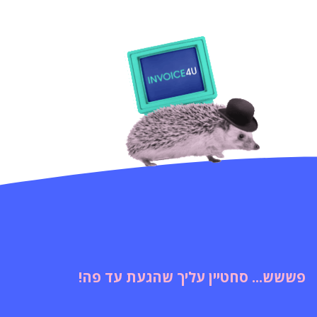
פששש... סחטיין עליך שהגעת עד פה!