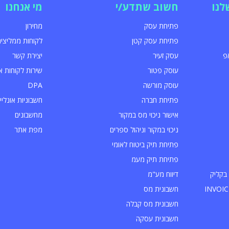
לנו
חשוב שתדע/י
מי אנחנו
פתיחת עסק
מחירון
פתיחת עסק קטן
לקוחות ממליצים
פ
עסק זעיר
יצירת קשר
עוסק פטור
שירות לקוחות א
עוסק מורשה
DPA
פתיחת חברה
חשבוניות אונליין
אישור ניכוי מס במקור
מחשבונים
ניכוי במקור וניהול ספרים
מפת אתר
פתיחת תיק ביטוח לאומי
פתיחת תיק מעמ
בקליק
דיווח מע"מ
חשבונית מס
חשבונית מס קבלה
חשבונית עסקה