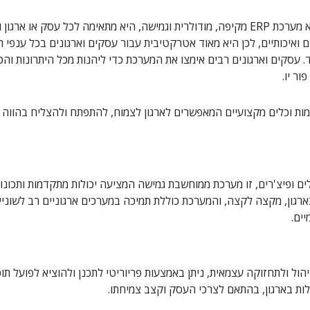
כדאי לדעת כי מערכת Priority היא מערכת ERP מקיפה, מודולרית וגמישה, היא מתאימה לכ
ואיכותיים, לכן היא מאוד אטרקטיבית עבור עסקים וארגונים בכל ענפי ה
 עסקים וארגונים רבים אימצו את המערכת כדי ליהנות מכל היתרונות והכ
ור יו.
ש יכולות מתקדמות וכלים מקצועיים המאפשרים לארגון לצמוח, להתפתח ולהצליח בהוו
ים ופיצ'רים, זו מערכת ממוחשבת גמישה המציעה יכולות מתקדמות ותכונו
גון, מקצה לקצה, והמערכת כוללת תמיכה במערכים ארגוניים רב לשוניים
יים.
ול ולתחזוקה עצמאית, ניתן באמצעות פריוריטי לתכנן ולהוציא לפועל תוכ
לות בארגון, בהתאם לצרכי העסק וקצב צמיחתו.