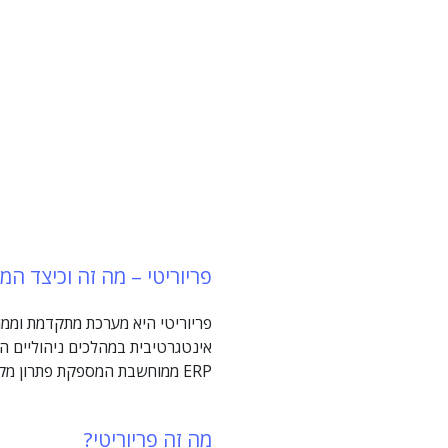
פריוריטי – מה זה וכיצד המערכת
פריוריטי היא מערכת מתקדמת וממ
אינטגרטיבית במהלכים ניהוליים הד
ERP ממוחשבת המספקת פתרון מקצועי כולל ורחב היקף לכלל הפעילות הלוגיסטית והפיננסית ולניהול של הארגון או העסק.
מה זה פריוריטי?