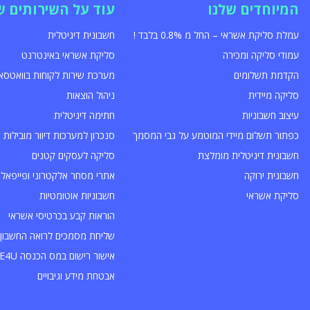
המיוחדים שלנו
עוד על השירותים ש
עמלת סליקת אשראי – החל מ 0.8% בלבד !
חשבונית דיגיטלית
עמודי סליקה ומכירה
סליקת אשראי באינטרנט
הקדמת תשלומים
מערכת שירות לקוחות בוואטסא
סליקה מיידית
ניהול הוצאות
עיצוב חשבוניות
חתימה דיגיטלית
כפתור תשלום מיידי המוטמע על גבי המסמך
סנכרון למערכות דיוור מובילות
חשבונית דיגיטלית מומלצת
סליקה לעסקים קטנים
חשבונית ירוקה
אתרי מסחר אלקטרוני ופייפאל
סליקת אשראי
חשבוניות אוטומטיות
הוראות קבע בכרטיסי אשראי
שליחת מסמכים לרואה החשבון 
אישור רישום במס הכנסה INVOICE4U
אבטחת מידע וגיבויים