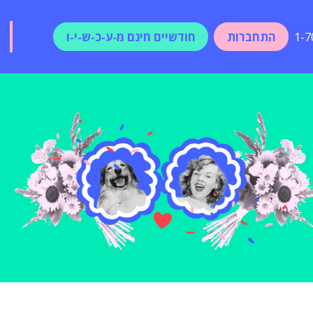
התחברות
חודשיים חינם מ-ע-כ-ש-י-ו
1-7