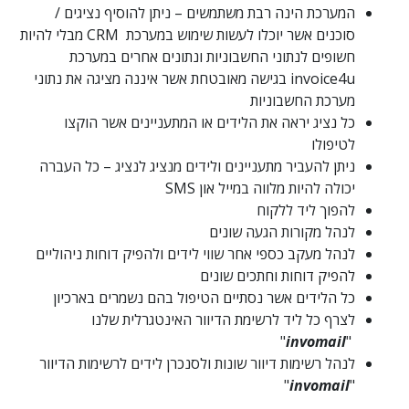
המערכת הינה רבת משתמשים – ניתן להוסיף נציגים /
סוכנים אשר יוכלו לעשות שימוש במערכת CRM מבלי להיות
חשופים לנתוני החשבוניות ונתונים אחרים במערכת
invoice4u בגישה מאובטחת אשר איננה מציגה את נתוני
מערכת החשבוניות
כל נציג יראה את הלידים או המתעניינים אשר הוקצו
לטיפולו
ניתן להעביר מתעניינים ולידים מנציג לנציג – כל העברה
יכולה להיות מלווה במייל און SMS
להפוך ליד ללקוח
לנהל מקורות הגעה שונים
לנהל מעקב כספי אחר שווי לידים ולהפיק דוחות ניהוליים
להפיק דוחות וחתכים שונים
כל הלידים אשר נסתיים הטיפול בהם נשמרים בארכיון
לצרף כל ליד לרשימת הדיוור האינטגרלית שלנו
"
invomail
"
לנהל רשימות דיוור שונות ולסנכרן לידים לרשימות הדיוור
"
invomail
"