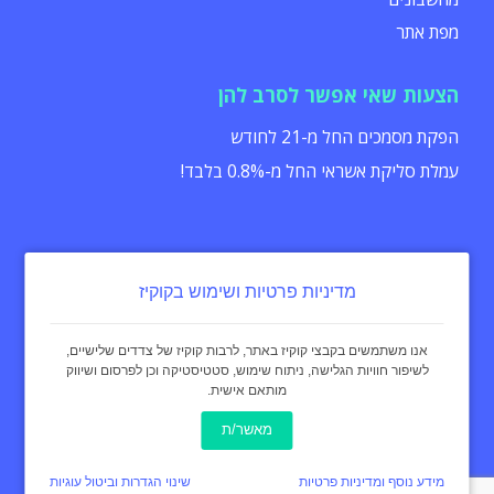
מפת אתר
הצעות שאי אפשר לסרב להן
הפקת מסמכים החל מ-21 לחודש
עמלת סליקת אשראי החל מ-0.8% בלבד!
מדיניות פרטיות ושימוש בקוקיז
הצהרת נגישות
תקנון
מדיניות פרטיות
אנו משתמשים בקבצי קוקיז באתר, לרבות קוקיז של צדדים שלישיים,
לשיפור חוויות הגלישה, ניתוח שימוש, סטטיסטיקה וכן לפרסום ושיווק
מותאם אישית.
כל הזכויות שמורות - invoice4u מאז 2004
® החשבונית המקורית
מאשר/ת
באינטרנט Invoice4u
עיצוב:
curly black
מידע נוסף ומדיניות פרטיות
שינוי הגדרות וביטול עוגיות