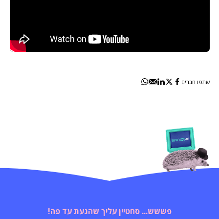
שתפו חברים
פששש... סחטיין עליך שהגעת עד פה!