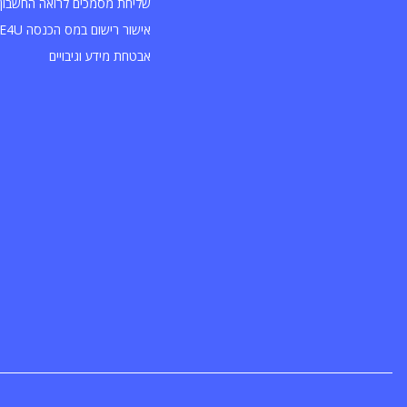
שליחת מסמכים לרואה החשבון 
אישור רישום במס הכנסה INVOICE4U
אבטחת מידע וגיבויים