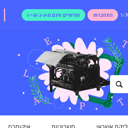
התחברות
חודשיים חינם מ-ע-כ-ש-י-ו
1-7
ליקת אשראי
חשבוניות
איקומרס