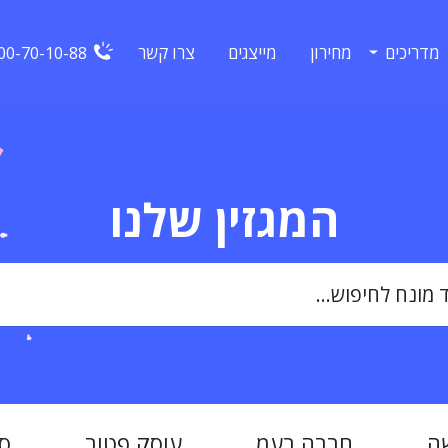
מדריכים
מחירון
מייצגים
צרו קשר
00-70-10-88
המגזין שלנו
ה
חברה בעמ
עוסק פטור
ס