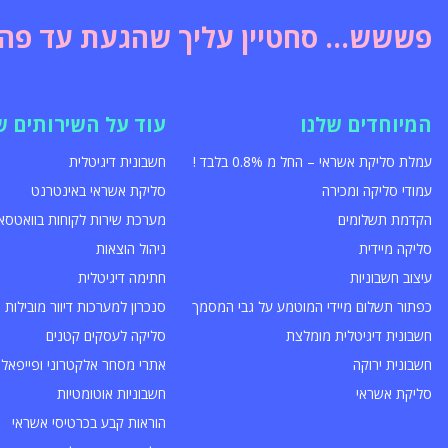
פששש... סחטיין עליך שהגעת עד פה!
המיוחדים שלנו
עוד על השירותים ש
עמלת סליקת אשראי – החל מ 0.8% בלבד !
חשבונית דיגיטלית
עמודי סליקה ומכירה
סליקת אשראי באינטרנט
הקדמת תשלומים
מערכת שירות לקוחות בוואטסא
סליקה מיידית
ניהול הוצאות
עיצוב חשבוניות
חתימה דיגיטלית
כפתור תשלום מיידי המוטמע על גבי המסמך
סנכרון למערכות דיוור מובילות
חשבונית דיגיטלית מומלצת
סליקה לעסקים קטנים
חשבונית ירוקה
אתרי מסחר אלקטרוני ופייפאל
סליקת אשראי
חשבוניות אוטומטיות
הוראות קבע בכרטיסי אשראי