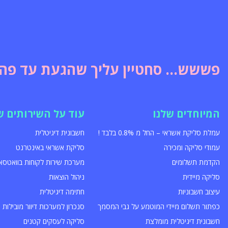
פששש... סחטיין עליך שהגעת עד פה!
המיוחדים שלנו
עוד על השירותים ש
עמלת סליקת אשראי – החל מ 0.8% בלבד !
חשבונית דיגיטלית
עמודי סליקה ומכירה
סליקת אשראי באינטרנט
הקדמת תשלומים
מערכת שירות לקוחות בוואטסא
סליקה מיידית
ניהול הוצאות
עיצוב חשבוניות
חתימה דיגיטלית
כפתור תשלום מיידי המוטמע על גבי המסמך
סנכרון למערכות דיוור מובילות
חשבונית דיגיטלית מומלצת
סליקה לעסקים קטנים