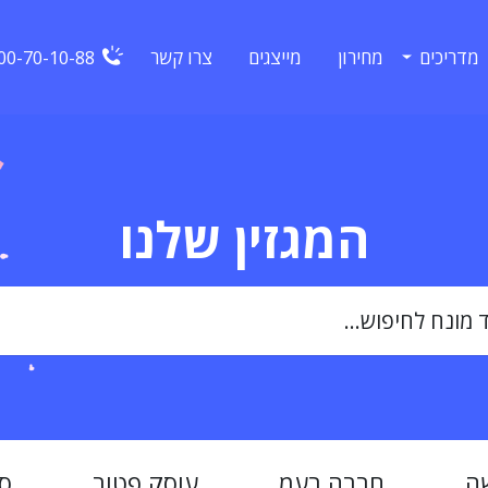
מדריכים
מחירון
מייצגים
צרו קשר
00-70-10-88
המגזין שלנו
ה
חברה בעמ
עוסק פטור
ס