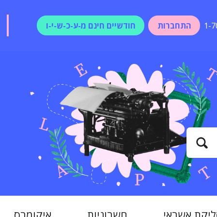
התחברות
חודשיים חינם מ-ע-כ-ש-י-ו
1-7
ליקת אשראי
חשבוניות
איקומרס