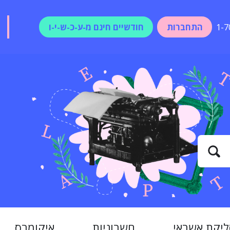
התחברות
חודשיים חינם מ-ע-כ-ש-י-ו
1-7
ליקת אשראי
חשבוניות
איקומרס