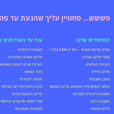
פששש... סחטיין עליך שהגעת עד פה!
המיוחדים שלנו
עוד על השירותים ש
עמלת סליקת אשראי – החל מ 0.8% בלבד !
חשבונית דיגיטלית
עמודי סליקה ומכירה
סליקת אשראי באינטרנט
הקדמת תשלומים
מערכת שירות לקוחות בוואטסא
סליקה מיידית
ניהול הוצאות
עיצוב חשבוניות
חתימה דיגיטלית
כפתור תשלום מיידי המוטמע על גבי המסמך
סנכרון למערכות דיוור מובילות
חשבונית דיגיטלית מומלצת
סליקה לעסקים קטנים
חשבונית ירוקה
אתרי מסחר אלקטרוני ופייפאל
סליקת אשראי
חשבוניות אוטומטיות