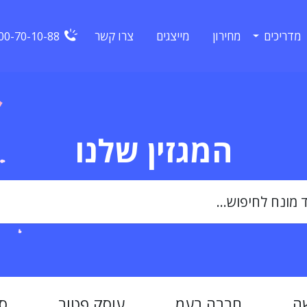
מדריכים
מחירון
מייצגים
צרו קשר
00-70-10-88
המגזין שלנו
ה
חברה בעמ
עוסק פטור
ס