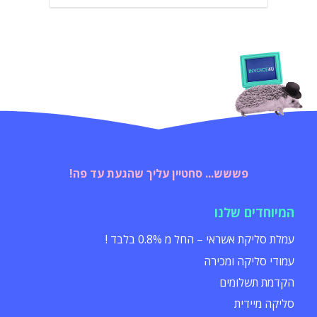
פששש... סחטיין עליך שהגעת עד פה!
המיוחדים שלנו
עמלת סליקת אשראי – החל מ 0.8% בלבד !
עמודי סליקה ומכירה
הקדמת תשלומים
סליקה מיידית