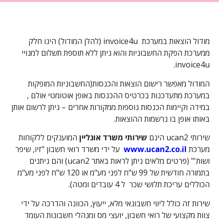
מודול הוצאות במערכת invoice4u (להלן המודול) הינו חלק
ממערכת הפקת החשבוניות והוא ניתן ללא תוספת תשלום למנויי
invoice4u.
המודול מאפשר רישום הוצאות והכנסות(החשבוניות המופקות
במערכת מתעדכנות בכרטיס ההכנסות באופן אוטומטי אולם ,
במידה וקיימות הכנסות נוספות ממקורות אחרים – ניתן לרשום אותן
באותו אופן בו נרשמות ההוצאות.
שירותי ucan2 הינם
שירותי משרד אונליין
המוענקים ללקוחות
מערכת
www.ucan2.co.il
על ידי משרד רואי חשבון "זיו, שיפר
ושות'" (פרטים מלאים ניתן לראות באתר ucan2) והם ניתנים
בתמורה חודשית של 99 ש"ח לפני מע"מ או 120 ש"ח לפני מע"מ
הכוללים עריכת תלושי שכר ל 4 עובדים ומטה).
שירות זה כולל ליווי חשבונאי מלא, ייעוץ, הכוונה והדרכה על ידי
צוות מקצועי של רואי חשבון, יועצי מס ומנהלי חשבונות העומד