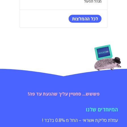
מנהל תפעול
לכל ההמלצות
פששש... סחטיין עליך שהגעת עד פה!
המיוחדים שלנו
עמלת סליקת אשראי – החל מ 0.8% בלבד !