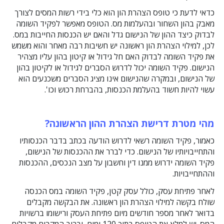
כדאי לדעת כי טופס הצהרת הון הוא כלי בידי רשות המסים לצורך
מאבק בהון השחור ובהעלמות מס. הטופס מאפשר לפקיד השומה
לבדוק כיצד ההון של הנישום גדל והאם יש הכנסות החייבות במס.
לכן, למילוי הצהרת הון ראשונה יש חשיבות רבה מאחר והוא משמש
את פקיד השומה לבדוק האם חל גידול או קיטון בהון עליו מצהיר
הנישום. פקיד השומה יכול לדרוש הסברים לגידול או לקיטון בהון
של הנישום, ובמקרה שהנישום אינו מציג הסברים משכנעים הוא
עשוי להיות חשוד בהעלמת הכנסות, בהברחת רכוש וכו'.
מהי מטרת דרישת הצהרת ההון הראשונה?
כאמור, פקיד השומה רשאי לדרוש הודעה בכתב בדבר הכנסותיו
והתחייבויותיו של הנישום. כדי לברר את ההכנסות של הנישום,
פקיד השומה ידרוש ממנו דין וחשבון על מצב הנכסים, ההכנסות
וההתחייבויות.
לאחר פתיחת עסק, כולל עסק קטן, פקיד השומה במס הכנסה
שולח בקשה למילוי הצהרת הון ראשונה. את הבקשה מקבלים
בדואר לאחר מספר חודשים מיום פתיחת העסק ורישומו ברשויות
המס. יש למלא את הטופס בתוך 120 ימים, וברוב המקרים מקבלים