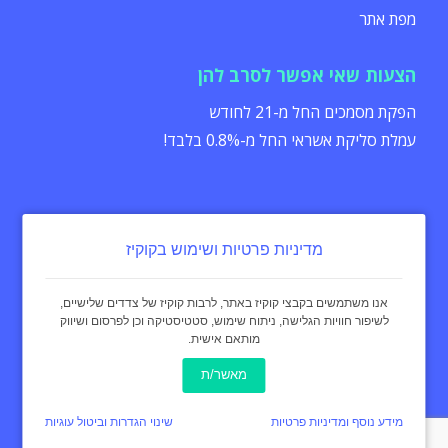
מפת אתר
הצעות שאי אפשר לסרב להן
הפקת מסמכים החל מ-21 לחודש
עמלת סליקת אשראי החל מ-0.8% בלבד!
מדיניות פרטיות ושימוש בקוקיז
הצהרת נגישות
תקנון
מדיניות פרטיות
אנו משתמשים בקבצי קוקיז באתר, לרבות קוקיז של צדדים שלישיים,
לשיפור חוויות הגלישה, ניתוח שימוש, סטטיסטיקה וכן לפרסום ושיווק
מותאם אישית.
כל הזכויות שמורות - invoice4u מאז 2004
® החשבונית המקורית
מאשר/ת
באינטרנט Invoice4u
עיצוב:
curly black
מידע נוסף ומדיניות פרטיות
שינוי הגדרות וביטול עוגיות
תכנות ופיתוח אתר:
איימארק אימג'