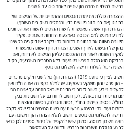
דרישה למילוי הצהרה הון שנייה לאחר כ-4 עד 5 שנים.
ההצהרה כוללת את יתרת הנכסים וההתחייבויות של הנישום ושל
בת זוגו (אם בני הזוג נשואים כדין ומנהלים משק בית משותף).
הצהרת הון ראשונה מאפשרת לרשות המיסים להשוות את הנתונים
למידע המוגש למס הכנסה באמצעות הדוחות השנתיים. פקיד
השומה משווה את הנתונים בדוחות כדי לקבל אינדיקציה כל שינוי
בהון של הנישום לאורך השנים. הצהרת הון ראשונה מאפשרת
לפקיד השומה לאתר את ההכנסות עליהן הנישום לא דיווח, ואם
בבדיקה הוא מגלה הפרש משמעותי ללא הסברים משכנעים, פקיד
השומה יכול לשלוח דרישה לתשלום מס נוסף.
חשוב לציין כי טופס 1219 (הצהרת הון) כולל שני חלקים מרכזיים
– הון פרטי והון מושקע בעסקים. יש למלא בקפידה את הדו"ח ואין
להעלים מידע. חשוב לזכור כי מדינת ישראל חתמה על אמנות מס
עם מדינות רבות בעולם, לכן חשוב לדווח גם על חשבונות בנק
בחו"ל, נכסים קיימים בחו"ל, זכיות והגרלות, רכישות והוצאות
גדולות ועוד. כדי להימנע מבעיות עם רשות המיסים וכדי שלא לקבל
דרישה לתשלומי מס נוספים, חשוב למלא הצהרה הון ראשונה עם
רואה חשבון מנוסה, וכמובן שיש להקפיד על ניהול ספרים לכן כדאי
לבצע
הנהלת חשבונות
כנדרש ולדווח על העסקאות.