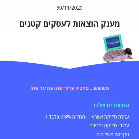
30/11/2020
מענק הוצאות לעסקים קטנים
פששש... סחטיין עליך שהגעת עד פה!
המיוחדים שלנו
עמלת סליקת אשראי – החל מ 0.8% בלבד !
עמודי סליקה ומכירה
הקדמת תשלומים