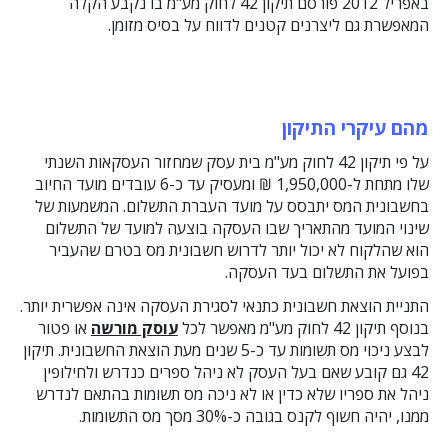
באפריל 2012 פורסם תיקון 42 לחוק מע"מ בו נקבע הקלה
המאפשרת גם ליצרנים קטנים לדווח על בסיס מזומן.
מהם עיקרי התיקון
על פי תיקון 42 לחוק מע"מ בית עסק שמחזור העסקאות השנתי
שלו מתחת ל-1,950,000 ₪ ומעסיק עד כ-6 עובדים מועד החיוב
בחשבונית המס יתבסס על מועד העברת התשלום. המשמעות של
שינוי המועד מהתאריך שבו העסקה בוצעה למועד של התשלום
הוא שהלקוח לא יכול יותר לדרוש חשבונית מס בטרם שהעביר
בפועל את התשלום בעד העסקה.
התניית הוצאת חשבונית כתנאי לסגירת העסקה אינה אפשרית יותר.
בנוסף תיקון 42 לחוק מע"מ מאפשר לכל
עוסק מורשה
או פטור
לבצע ניכוי מס תשומות עד כ-5 שנים מעת הוצאת החשבונית. תיקון
42 גם קובע שאם בעל העסק לא ניהל ספרים כנדרש ולחילופין
ניהל את ספריו שלא כדין או לא ניכה מס תשומות בהתאם לנדרש
ממנו, יהיה חשוף לקנס בגובה כ-30% מסך מס התשומות.