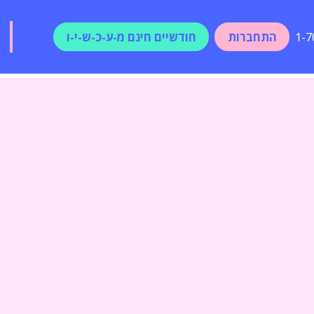
התחברות
חודשיים חינם מ-ע-כ-ש-י-ו
1-7