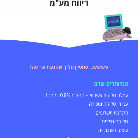
דיווח מע"מ
פששש... סחטיין עליך שהגעת עד פה!
המיוחדים שלנו
עמלת סליקת אשראי – החל מ 0.8% בלבד !
עמודי סליקה ומכירה
הקדמת תשלומים
סליקה מיידית
עיצוב חשבוניות