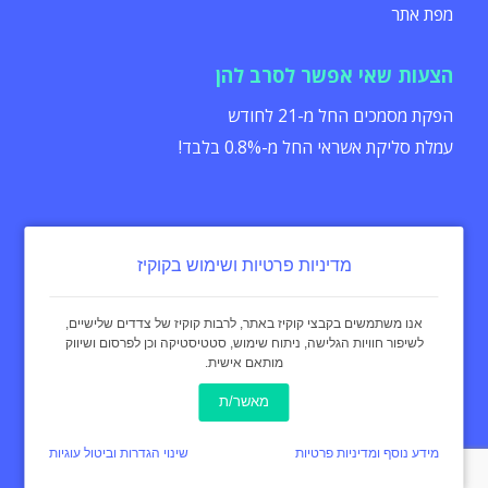
מפת אתר
הצעות שאי אפשר לסרב להן
הפקת מסמכים החל מ-21 לחודש
עמלת סליקת אשראי החל מ-0.8% בלבד!
מדיניות פרטיות ושימוש בקוקיז
הצהרת נגישות
תקנון
מדיניות פרטיות
אנו משתמשים בקבצי קוקיז באתר, לרבות קוקיז של צדדים שלישיים,
לשיפור חוויות הגלישה, ניתוח שימוש, סטטיסטיקה וכן לפרסום ושיווק
מותאם אישית.
כל הזכויות שמורות - invoice4u מאז 2004
® החשבונית המקורית
מאשר/ת
באינטרנט Invoice4u
עיצוב:
curly black
מידע נוסף ומדיניות פרטיות
שינוי הגדרות וביטול עוגיות
תכנות ופיתוח אתר:
איימארק אימג'