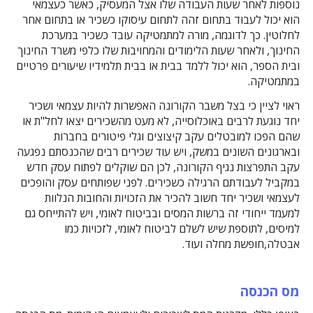
נוספות לאחר שעות העבודה שלו אצל המעסיק, כאשר כעצמאי
הוא יכול לעבוד בתחום זהה לתחום עיסוקו כשכיר או בתחום אחר
לחלוטין. כך לדוגמה, מורה למתמטיקה עובד כשכיר במערכת
החינוך, ולאחר שעות הלימודים והמחויבות שלו כלפי משרד החינוך
ובית הספר, הוא יכול ללמד בבית או בבית תלמידיו שיעורים פרטיים
במתמטיקה.
ראוי לציין כי בצל משבר הקורונה האפשרות להיות עצמאי ושכיר
יחד נוגעת לרבים באוכלוסייה, לא מעט מהשכירים יצאו לחל"ת או
שהם הפכו למובטלים עקב קיצוצים וגלי פיטורים בחברות
ובארגונים השונים במשק, ויש עוד שכירים רבים שהכנסתם נפגעה
עקב התפרצות נגיף הקורונה, לכן הם שוקלים לפתוח עסק חדש
במקביל לעבודתם הרגילה כשכירים. לפני שפותחים עסק והופכים
לעצמאי ושכיר יחד חשוב להכיר את הזכויות והחובות הנלוות
למעמד ייחודי זה ברשות המסים ובביטוח לאומי, ויש להתייחס גם
למיסים, לתוספת שיש לשלם לביטוח לאומי, לזכויות כמו
אבטלה,חופשת מחלה ועוד.
מס הכנסה