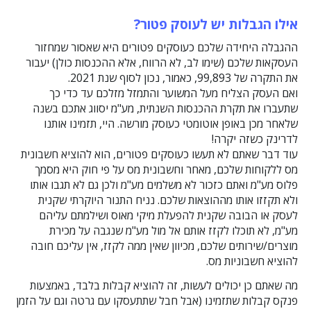
אילו הגבלות יש לעוסק פטור?
ההגבלה היחידה שלכם כעוסקים פטורים היא שאסור שמחזור
העסקאות שלכם (שימו לב, לא הרווח, אלא ההכנסות כולן) יעבור
את התקרה של 99,893, כאמור, נכון לסוף שנת 2021.
ואם העסק הצליח מעל המשוער והתמזל מזלכם עד כדי כך
שתעברו את תקרת ההכנסות השנתית, מע"מ יסווג אתכם בשנה
שלאחר מכן באופן אוטומטי כעוסק מורשה. היי, תזמינו אותנו
לדרינק כשזה יקרה!
עוד דבר שאתם לא תעשו כעוסקים פטורים, הוא להוציא חשבונית
מס ללקוחות שלכם, מאחר וחשבונית מס על פי חוק היא מסמך
פלוס מע"מ ואתם כזכור לא משלמים מע"מ ולכן גם לא תגבו אותו
ולא תקזזו אותו מההוצאות שלכם. נניח התנור היוקרתי שקנית
לעסק או הבובה שקנית להפעלת מיקי מאוס ושילמתם עליהם
מע"מ, לא תוכלו לקזז אותם אל מול מע"מ שנגבה על מכירת
מוצרים/שירותים שלכם, מכיוון שאין ממה לקזז, אין עליכם חובה
להוציא חשבוניות מס.
מה שאתם כן יכולים לעשות, זה להוציא קבלות בלבד, באמצעות
פנקס קבלות שתזמינו (אבל חבל שתתעסקו עם גרטה וגם על הזמן