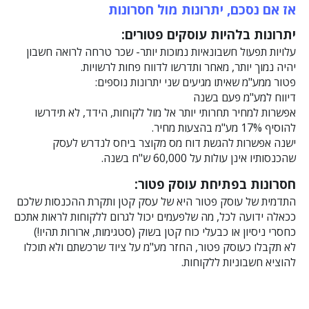
אז אם נסכם, יתרונות מול חסרונות
יתרונות בלהיות עוסקים פטורים:
עלויות תפעול חשבונאיות נמוכות יותר- שכר טרחה לרואה חשבון
יהיה נמוך יותר, מאחר ותדרשו לדווח פחות לרשויות.
פטור ממע"מ שאיתו מגיעים שני יתרונות נוספים:
דיווח למע"מ פעם בשנה
אפשרות למחיר תחרותי יותר אל מול לקוחות, הידד, לא תידרשו
להוסיף 17% מע"מ בהצעות מחיר.
ישנה אפשרות להגשת דוח מס מקוצר ביחס לנדרש לעסק
שהכנסותיו אינן עולות על 60,000 ש"ח בשנה.
חסרונות בפתיחת עוסק פטור:
התדמית של עוסק פטור היא של עסק קטן ותקרת ההכנסות שלכם
ככאלה ידועה לכל, מה שלפעמים יכול לגרום ללקוחות לראות אתכם
כחסרי ניסיון או כבעלי כוח קטן בשוק (סטגימות, ארורות תהיו!)
לא תקבלו כעוסק פטור, החזר מע"מ על ציוד שרכשתם ולא תוכלו
להוציא חשבוניות ללקוחות.