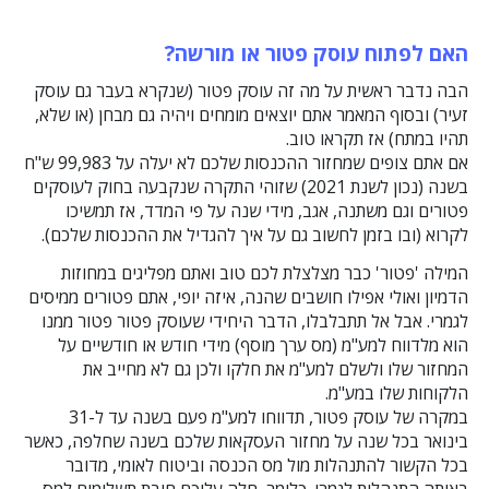
האם לפתוח עוסק פטור או מורשה?
הבה נדבר ראשית על מה זה עוסק פטור (שנקרא בעבר גם
עוסק
זעיר
) ובסוף המאמר אתם יוצאים מומחים ויהיה גם מבחן (או שלא,
תהיו במתח) אז תקראו טוב.
אם אתם צופים שמחזור ההכנסות שלכם לא יעלה על 99,983 ש"ח
בשנה (נכון לשנת 2021) שזוהי התקרה שנקבעה בחוק לעוסקים
פטורים וגם משתנה, אגב, מידי שנה על פי המדד, אז תמשיכו
לקרוא (ובו בזמן לחשוב גם על איך להגדיל את ההכנסות שלכם).
המילה 'פטור' כבר מצלצלת לכם טוב ואתם מפליגים במחוזות
הדמיון ואולי אפילו חושבים שהנה, איזה יופי, אתם פטורים ממיסים
לגמרי. אבל אל תתבלבלו, הדבר היחידי שעוסק פטור פטור ממנו
הוא מלדווח למע"מ (מס ערך מוסף) מידי חודש או חודשיים על
המחזור שלו ולשלם למע"מ את חלקו ולכן גם לא מחייב את
הלקוחות שלו במע"מ.
במקרה של עוסק פטור, תדווחו למע"מ פעם בשנה עד ל-31
בינואר בכל שנה על מחזור העסקאות שלכם בשנה שחלפה, כאשר
בכל הקשור להתנהלות מול מס הכנסה וביטוח לאומי, מדובר
באותה התנהלות לגמרי. כלומר, חלה עליכם חובת תשלומים למס