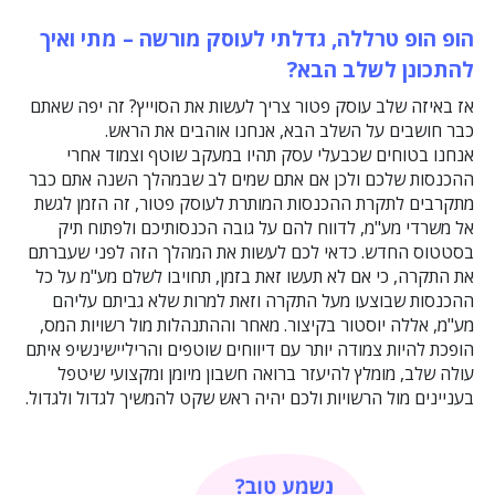
הופ הופ טרללה, גדלתי לעוסק מורשה – מתי ואיך
להתכונן לשלב הבא?
אז באיזה שלב עוסק פטור צריך לעשות את הסוייץ? זה יפה שאתם
כבר חושבים על השלב הבא, אנחנו אוהבים את הראש.
אנחנו בטוחים שכבעלי עסק תהיו במעקב שוטף וצמוד אחרי
ההכנסות שלכם ולכן אם אתם שמים לב שבמהלך השנה אתם כבר
מתקרבים לתקרת ההכנסות המותרת לעוסק פטור, זה הזמן לגשת
אל משרדי מע"מ, לדווח להם על גובה הכנסותיכם ולפתוח תיק
בסטטוס החדש. כדאי לכם לעשות את המהלך הזה לפני שעברתם
את התקרה, כי אם לא תעשו זאת בזמן, תחויבו לשלם מע"מ על כל
ההכנסות שבוצעו מעל התקרה וזאת למרות שלא גביתם עליהם
מע"מ, אללה יוסטור בקיצור. מאחר וההתנהלות מול רשויות המס,
הופכת להיות צמודה יותר עם דיווחים שוטפים והריליישינשיפ איתם
עולה שלב, מומלץ להיעזר ברואה חשבון מיומן ומקצועי שיטפל
בעניינים מול הרשויות ולכם יהיה ראש שקט להמשיך לגדול ולגדול.