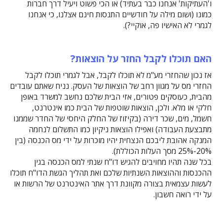
ו'העתיקות' אנחנו כבר בעתיד) או הכי פשוט ויעיל דרך חברות
כמונו (ושום מילה על חודשיים התנסות חינם אצלנו, כי אנחנו
לגמרי לא האישיו פה, אוקיי?).
האם תוכלו לקבל החזר על הוצאות?
אז נכון שהחזרי מע"מ לא תוכלו לקבל, אבל לגמרי תוכלו לקבל
החזרי מס על מגוון רחב של הוצאות של העסק. נניח שאתם עובדים
מהבית, כעוסקים פטורים, אזי הבית שלכם נחשב למשרד באופן
חלקי או מלא. ולכן, הוצאות שוטפות של הבית כמו אינטרנט,
חשמל, מים, שכר דירה (בקיזוז של החלק היחסי של החדר שממנו
מתבצעת העבודה) ואפילו הוצאות ניקיון כמו התשלום לנחמה
המנקה אהובת ליבכם הנצחית יהיו מוכרות על ידי מס הכנסה (בין
20%-25% מסך העלות הכוללת).
בכל שנה תהיו מחויבים להגיש דו"ח שנתי למס הכנסה בגין
ההכנסות וההוצאות השנתיות שלכם ואת תהליך הגשת הדו"ח תוכלו
לעשות עצמאית בצורה מקוונת דרך אתר האינטרנט של הרשות או
על ידי רואה חשבון.