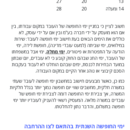
27
20
13
14 ומעלה
20
28
חשוב לציין כי במניין ימי החופשה של העובד במקום עבודתו, בין
אם הוא מועסק על ידי חברה בע"מ ובין אם על ידי עוסק, לא
כוללים את הימים הבאים בעת חישוב ימי חופשה לעובד: שירות
במילואים, ימי שביתה (למעט עובדי מדינה), חופשת לידה, ימי
הודעה על התפטרות או פיטורים,
ימי מחלה
, ימי אבל במשפחתו
של העובד, ימי החג שבהם החוק קובע כי לא עובדים, יום שבתון
במועד הבחירות לכנסת, ימים שבהם הוחלט לא לעבוד בעקבות
הסכם קיבוצי או נוהג אחר הקיים במקום העבודה.
כמו כן, כאשר מבצעים חישוב במחשבון
ימי חופשה לעובד שעתי
במשרה חלקית, מחשבים שווי יום חופשה נמוך יותר בגלל חלקיות
המשרה, אך צבירת ימי החופשה דומה לצבירת ימי חופש של
עובדים במשרה מלאה. המעסיק רשאי להעניק לעובדיו יותר ימי
חופשה בתשלום, והדבר נתון להחלטתו.
ימי החופשה השנתית בהתאם לצו ההרחבה