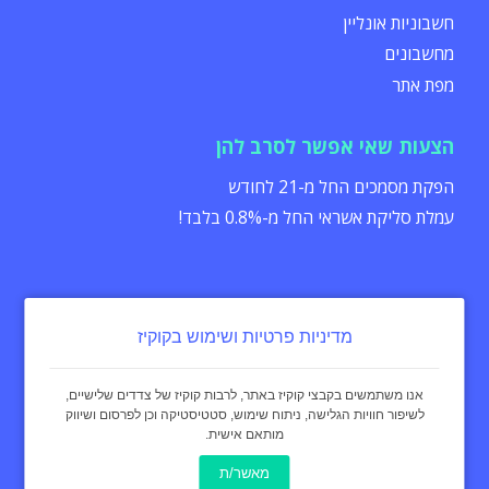
חשבוניות אונליין
מחשבונים
מפת אתר
הצעות שאי אפשר לסרב להן
הפקת מסמכים החל מ-21 לחודש
עמלת סליקת אשראי החל מ-0.8% בלבד!
מדיניות פרטיות ושימוש בקוקיז
הצהרת נגישות
תקנון
מדיניות פרטיות
אנו משתמשים בקבצי קוקיז באתר, לרבות קוקיז של צדדים שלישיים,
לשיפור חוויות הגלישה, ניתוח שימוש, סטטיסטיקה וכן לפרסום ושיווק
מותאם אישית.
כל הזכויות שמורות - invoice4u מאז 2004
® החשבונית המקורית
מאשר/ת
באינטרנט Invoice4u