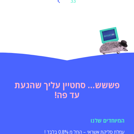
33
פששש... סחטיין עליך שהגעת
עד פה!
המיוחדים שלנו
עמלת סליקת אשראי – החל מ 0.8% בלבד !