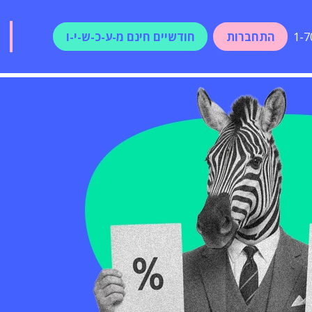
התחברות
חודשיים חינם מ-ע-כ-ש-י-ו
1-7