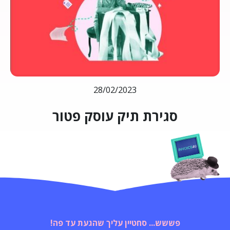
28/02/2023
סגירת תיק עוסק פטור
פששש... סחטיין עליך שהגעת עד פה!