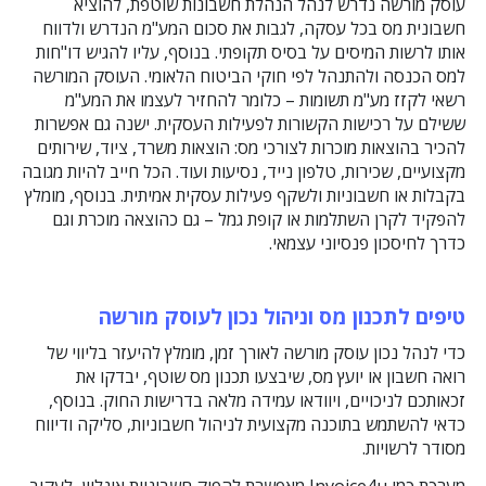
עוסק מורשה נדרש לנהל הנהלת חשבונות שוטפת, להוציא
חשבונית מס בכל עסקה, לגבות את סכום המע"מ הנדרש ולדווח
אותו לרשות המיסים על בסיס תקופתי. בנוסף, עליו להגיש דו"חות
למס הכנסה ולהתנהל לפי חוקי הביטוח הלאומי. העוסק המורשה
רשאי לקזז מע"מ תשומות – כלומר להחזיר לעצמו את המע"מ
ששילם על רכישות הקשורות לפעילות העסקית. ישנה גם אפשרות
להכיר בהוצאות מוכרות לצורכי מס: הוצאות משרד, ציוד, שירותים
מקצועיים, שכירות, טלפון נייד, נסיעות ועוד. הכל חייב להיות מגובה
בקבלות או חשבוניות ולשקף פעילות עסקית אמיתית. בנוסף, מומלץ
להפקיד לקרן השתלמות או קופת גמל – גם כהוצאה מוכרת וגם
כדרך לחיסכון פנסיוני עצמאי.
טיפים לתכנון מס וניהול נכון לעוסק מורשה
כדי לנהל נכון עוסק מורשה לאורך זמן, מומלץ להיעזר בליווי של
רואה חשבון או יועץ מס, שיבצעו תכנון מס שוטף, יבדקו את
זכאותכם לניכויים, ויוודאו עמידה מלאה בדרישות החוק. בנוסף,
כדאי להשתמש בתוכנה מקצועית לניהול חשבוניות, סליקה ודיווח
מסודר לרשויות.
מערכת כמו Invoice4u מאפשרת להפיק חשבוניות אונליין, לעקוב