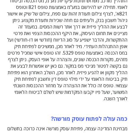
התהליך מורכב משלוש תחנות עיקריות: מע"מ, מס הכנסה וביטוח
לאומי. תחילה יש להירשם במע"מ באמצעות טופס 821 וטופס
821א', לצרף צילום תעודת זהות עם ספח, צילום של שיק או אישור
ניהול חשבון בנק, ולעיתים גם חוזה שכירות ותעודת מקצוע. ניתן
לבצע את ההליך פיזית או דרך אתר רשות המסים. במעמד זה
מציינים את תחום העיסוק, את היקף ההכנסות הצפוי ואת פרטי
ההתקשרות, והדבר ישפיע על סוג הדיווח (חודשי או דו-חודשי) ועל
אופן ההתנהלות העתידי. מיד לאחר מכן, ממשיכים לפתיחת תיק
במס הכנסה באמצעות טופס 5329. זהו טופס אישי שמכיל פרטים
מזהים, מקורות הכנסה שונים, והצהרה על אופי העסק. ניתן לצרף
גם בקשה לפטור מניכוי מס במקור. גם כאן יש אפשרות לבצע את
ההליך מקוון או להגיע פיזית. לאחר מכן, השלב האחרון הוא פתיחת
תיק בביטוח הלאומי על ידי מילוי טופס דין וחשבון לפתיחת תיק
עצמאי. טופס זה כולל את ההצהרה על מחזור ההכנסות השנתי
המשוער, שעל פיו יקבעו המקדמות שיש לשלם לביטוח הלאומי
לאורך השנה.
כמה עולה לפתוח עוסק מורשה?
מבחינת המדינה עצמה, פתיחת עוסק מורשה אינה כרוכה בתשלום