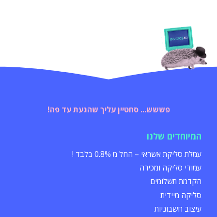
פששש... סחטיין עליך שהגעת עד פה!
המיוחדים שלנו
עמלת סליקת אשראי – החל מ 0.8% בלבד !
עמודי סליקה ומכירה
הקדמת תשלומים
סליקה מיידית
עיצוב חשבוניות