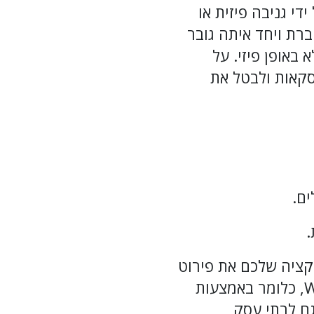
י גניבה פיזית או
רת ויחד איתה גובר
באופן פיזי. על
סקאות ולבטל את
ים.
.
קציה שלכם את פירוט
העסקאות ולא רק בסוף החודש. כיום יש באפשרותכם לשלם באמצעות WIFI, כלומר באמצעות
גם לבתי עסק