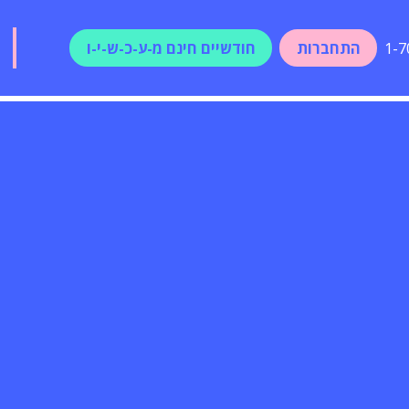
התחברות
חודשיים חינם מ-ע-כ-ש-י-ו
1-7