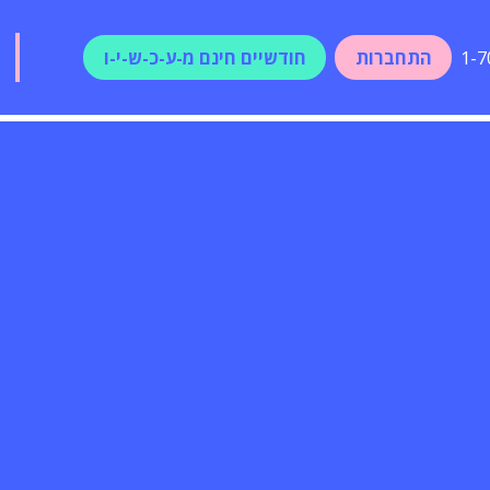
התחברות
חודשיים חינם מ-ע-כ-ש-י-ו
1-7