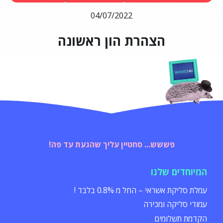
04/07/2022
הצהרת הון ראשונה
פששש... סחטיין עליך שהגעת עד פה!
המיוחדים שלנו
עמלת סליקת אשראי – החל מ 0.8% בלבד !
עמודי סליקה ומכירה
הקדמת תשלומים