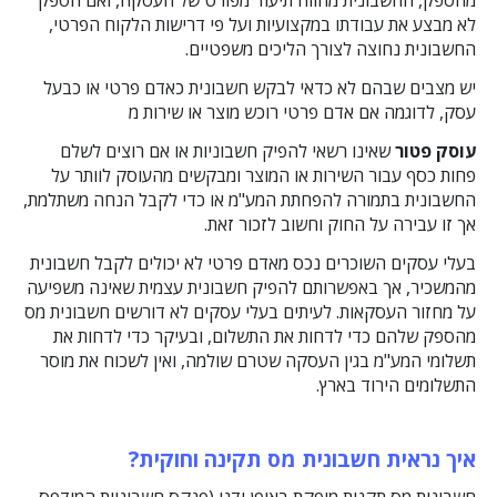
מהספק, החשבונית מהווה תיעוד מפורט של העסקה, ואם הספק
לא מבצע את עבודתו במקצועיות ועל פי דרישות הלקוח הפרטי,
החשבונית נחוצה לצורך הליכים משפטיים.
יש מצבים שבהם לא כדאי לבקש חשבונית כאדם פרטי או כבעל
עסק, לדוגמה אם אדם פרטי רוכש מוצר או שירות מ
עוסק פטור
שאינו רשאי להפיק חשבוניות או אם רוצים לשלם
פחות כסף עבור השירות או המוצר ומבקשים מהעוסק לוותר על
החשבונית בתמורה להפחתת המע"מ או כדי לקבל הנחה משתלמת,
אך זו עבירה על החוק וחשוב לזכור זאת.
בעלי עסקים השוכרים נכס מאדם פרטי לא יכולים לקבל חשבונית
מהמשכיר, אך באפשרותם להפיק חשבונית עצמית שאינה משפיעה
על מחזור העסקאות. לעיתים בעלי עסקים לא דורשים חשבונית מס
מהספק שלהם כדי לדחות את התשלום, ובעיקר כדי לדחות את
תשלומי המע"מ בגין העסקה שטרם שולמה, ואין לשכוח את מוסר
התשלומים הירוד בארץ.
איך נראית חשבונית מס תקינה וחוקית?
חשבונית מס תקנית מופקת באופן ידני (פנקס חשבוניות המודפס