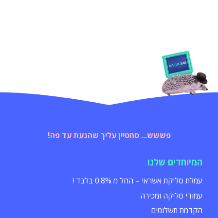
פששש... סחטיין עליך שהגעת עד פה!
המיוחדים שלנו
עמלת סליקת אשראי – החל מ 0.8% בלבד !
עמודי סליקה ומכירה
הקדמת תשלומים