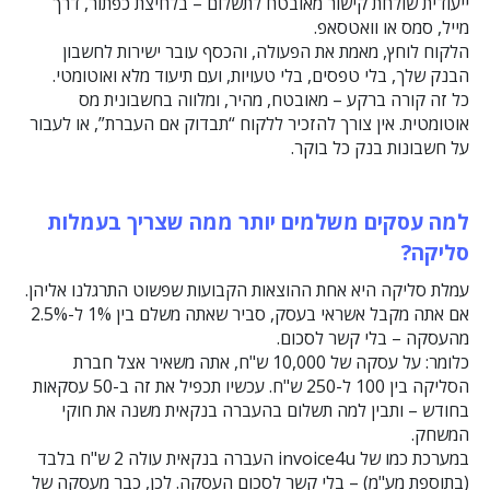
ייעודית שולחת קישור מאובטח לתשלום – בלחיצת כפתור, דרך
מייל, סמס או וואטסאפ.
הלקוח לוחץ, מאמת את הפעולה, והכסף עובר ישירות לחשבון
הבנק שלך, בלי טפסים, בלי טעויות, ועם תיעוד מלא ואוטומטי.
כל זה קורה ברקע – מאובטח, מהיר, ומלווה בחשבונית מס
אוטומטית. אין צורך להזכיר ללקוח “תבדוק אם העברת”, או לעבור
על חשבונות בנק כל בוקר.
למה עסקים משלמים יותר ממה שצריך בעמלות
סליקה?
עמלת סליקה היא אחת ההוצאות הקבועות שפשוט התרגלנו אליהן.
אם אתה מקבל אשראי בעסק, סביר שאתה משלם בין 1% ל-2.5%
מהעסקה – בלי קשר לסכום.
כלומר: על עסקה של 10,000 ש"ח, אתה משאיר אצל חברת
הסליקה בין 100 ל-250 ש"ח. עכשיו תכפיל את זה ב-50 עסקאות
בחודש – ותבין למה תשלום בהעברה בנקאית משנה את חוקי
המשחק.
במערכת כמו של invoice4u העברה בנקאית עולה 2 ש"ח בלבד
(בתוספת מע"מ) – בלי קשר לסכום העסקה. לכן, כבר מעסקה של