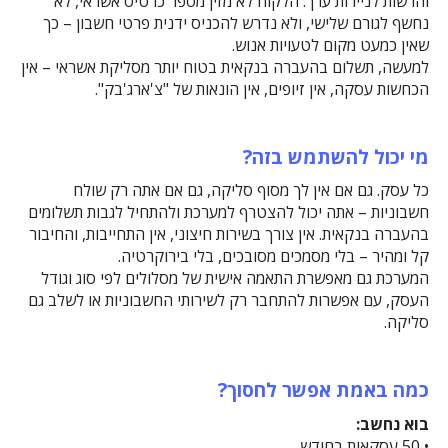
והרשות לניירות ערך. הלקוח לא מזין מספר כרטיס אשראי, לא
נחשף לגורם שלישי, ולא נדרש להכניס ידנית פרטי חשבון – כך
שאין כמעט מקום לטעויות אנוש.
למעשה, תשלום בהעברה בנקאית בטוח יותר מסליקת אשראי – אין
הכחשות עסקה, אין זיופים, אין הונאות של "צ'ארג'בק".
מי יכול להשתמש בזה?
כל עסק. גם אם אין לך מסוף סליקה, גם אם אתה רק שולח
חשבוניות – אתה יכול להצטרף למערכת ולהתחיל לגבות תשלומים
בהעברה בנקאית. אין צורך בשירות חיצוני, אין התחייבות, והחיבור
קל ומהיר – בלי מסמכים מסובכים, בלי בירוקרטיה.
המערכת גם מאפשרת התאמה אישית של מסלולים לפי סוג וגודל
העסק, עם אפשרות להתחבר רק לשירותי החשבוניות או לשלב גם
סליקה.
כמה באמת אפשר לחסוך?
בוא נחשב:
• 50 עסקאות בחודש