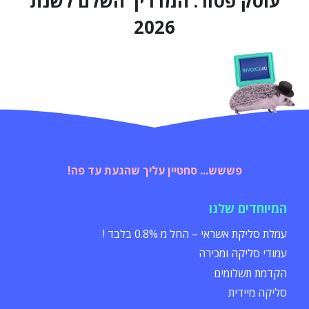
עוסק פטור: המדריך השלם לשנת
2026
פששש... סחטיין עליך שהגעת עד פה!
המיוחדים שלנו
עמלת סליקת אשראי – החל מ 0.8% בלבד !
עמודי סליקה ומכירה
הקדמת תשלומים
סליקה מיידית