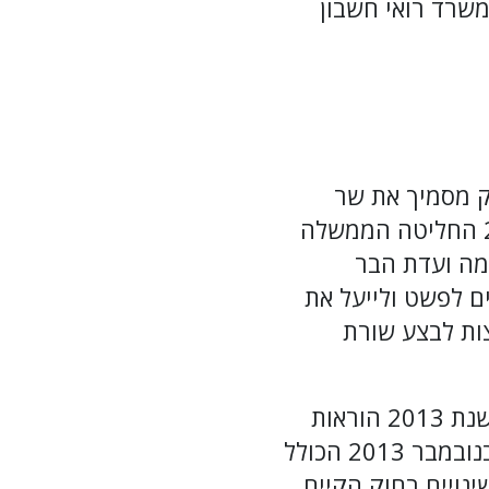
שרד רואי חשבון
תן מכוחו של חוק רישוי עסקים, תשכ"ח-1968. החוק מסמיך את שר
הפנים לקבוע בצווים אילו עסקים חייבים רישוי ולהגדיר אותם. בשנת 2006 החליטה הממשלה
מה ועדת הבר
ם לפשט ולייעל את
ות לבצע שורת
ב-2010 אושרה הצעת התיקון מס' 27 לחוק רישוי עסקים נקבע כי החל משנת 2013 הוראות
הרפורמה ייכנסו לתוקף באופן הדרגתי. שר הפנים הוציא צו רישוי עסקים בנובמבר 2013 הכולל
נויים בחוק הקיים,