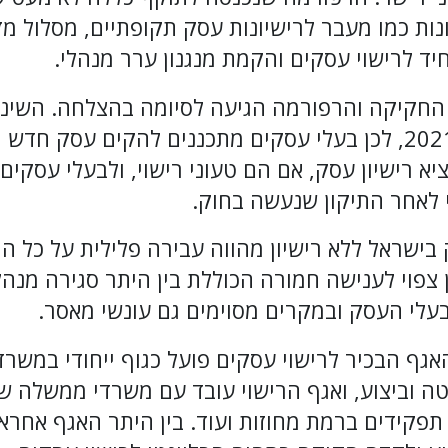
נות כמו מעבר לרישיונות עסק תקופתיים, מסלול מז
יד לרישוי עסקים והקמת מנגנון ערר מנהלי.
2 הושלמה החקיקה והרפורמה הגיעה לסיומה בהצלחה. השי
נכנסו לתוקף באפריל 2021, לכן בעלי עסקים מתכננים להקים עס
א רישיון עסק, אם הם טעוני רישוי, ולבעלי עסקים
 לאחר התיקון שנעשה בחוק.
סק בישראל ללא רישיון מהווה עבירה פלילית על כל 
 צפוי לענישה חמורה הכוללת בין היתר סגירה מנ
 בעלי העסק ובמקרים מסוימים גם עונשי מאסר.
האגף הבכיר לרישוי עסקים פועל כגוף ייחודי במשר
ה וביצוע, ואגף הרישוי עובד עם משרדי ממשלה שונ
י תפקידים ברמת מחוזות ועוד. בין היתר האגף אחרא