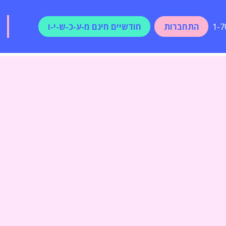
התחברות
חודשיים חינם מ-ע-כ-ש-י-ו
1-7