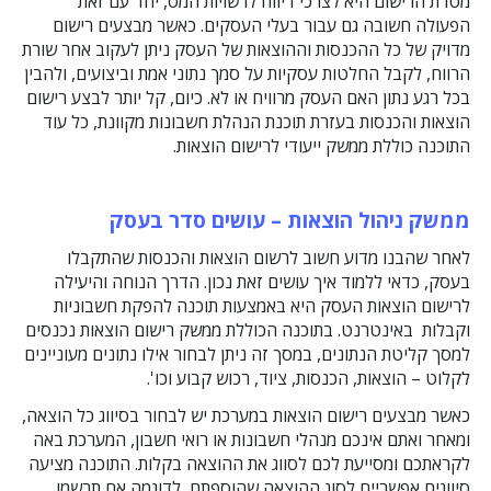
מטרת הרישום היא לצרכי דיווח לרשויות המס, יחד עם זאת
הפעולה חשובה גם עבור בעלי העסקים. כאשר מבצעים רישום
מדויק של כל ההכנסות וההוצאות של העסק ניתן לעקוב אחר שורת
הרווח, לקבל החלטות עסקיות על סמך נתוני אמת וביצועים, ולהבין
בכל רגע נתון האם העסק מרוויח או לא. כיום, קל יותר לבצע רישום
הוצאות והכנסות בעזרת תוכנת הנהלת חשבונות מקוונת, כל עוד
התוכנה כוללת ממשק ייעודי לרישום הוצאות.
ממשק ניהול הוצאות – עושים סדר בעסק
לאחר שהבנו מדוע חשוב לרשום הוצאות והכנסות שהתקבלו
בעסק, כדאי ללמוד איך עושים זאת נכון. הדרך הנוחה והיעילה
לרישום הוצאות העסק היא באמצעות תוכנה להפקת חשבוניות
וקבלות באינטרנט. בתוכנה הכוללת ממשק רישום הוצאות נכנסים
למסך קליטת הנתונים, במסך זה ניתן לבחור אילו נתונים מעוניינים
לקלוט – הוצאות, הכנסות, ציוד, רכוש קבוע וכו'.
כאשר מבצעים רישום הוצאות במערכת יש לבחור בסיווג כל הוצאה,
ומאחר ואתם אינכם מנהלי חשבונות או רואי חשבון, המערכת באה
לקראתכם ומסייעת לכם לסווג את ההוצאה בקלות. התוכנה מציעה
סיווגים אפשריים לסוג ההוצאה שהוספתם, לדוגמה אם תרשמו