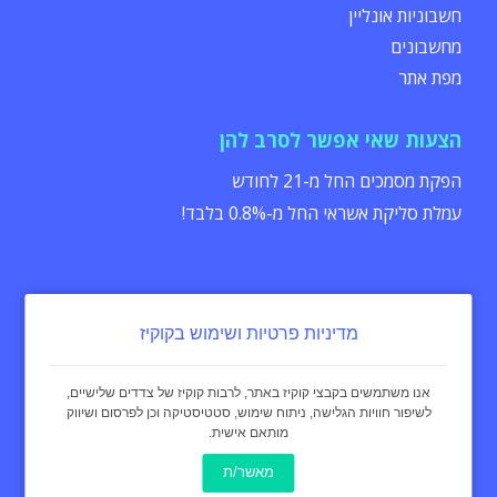
חשבוניות אונליין
מחשבונים
מפת אתר
הצעות שאי אפשר לסרב להן
הפקת מסמכים החל מ-21 לחודש
עמלת סליקת אשראי החל מ-0.8% בלבד!
מדיניות פרטיות ושימוש בקוקיז
הצהרת נגישות
תקנון
מדיניות פרטיות
אנו משתמשים בקבצי קוקיז באתר, לרבות קוקיז של צדדים שלישיים,
לשיפור חוויות הגלישה, ניתוח שימוש, סטטיסטיקה וכן לפרסום ושיווק
מותאם אישית.
כל הזכויות שמורות - invoice4u מאז 2004
® החשבונית המקורית
מאשר/ת
באינטרנט Invoice4u