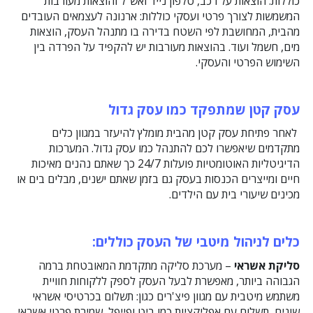
כוללות: הוצאות על רכב, טלפון נייד ואש"ל והוצאות מעורבות
המשמשות לצורך פרטי ועסקי כוללות: ארנונה לעצמאים העובדים
מהבית, המחושבת לפי השטח בדירה בו מתנהל העסק, הוצאות
מים, חשמל ועוד. בהוצאות מעורבות יש להקפיד על הפרדה בין
השימוש הפרטי והעסקי.
עסק קטן שמתפקד כמו עסק גדול
לאחר פתיחת עסק קטן מהבית מומלץ להיעזר במגוון כלים
מתקדמים שיאפשרו לכם להתנהל כמו עסק גדול. המערכות
הדיגיטליות האוטומטיות פועלות 24/7 כך שאתם נהנים מאיכות
חיים ומייצרים הכנסות בעסק גם בזמן שאתם ישנים, מבלים בים או
מכינים שיעורי בית עם הילדים.
כלים לניהול מיטבי של העסק כוללים:
סליקת אשראי
– מערכת סליקה מתקדמת המאובטחת ברמה
הגבוהה ביותר, מאפשרת לבעל העסק לספק ללקוחות חוויית
משתמש מיטבית עם מגוון פיצ'רים כגון: תשלום בכרטיסי אשראי
שונים, תשלום עם אפליקציות כמו ביט ופייפל, שמירת פרטי אשראי