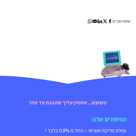
שתפו חברים
פששש... סחטיין עליך שהגעת עד פה!
המיוחדים שלנו
עמלת סליקת אשראי – החל מ 0.8% בלבד !