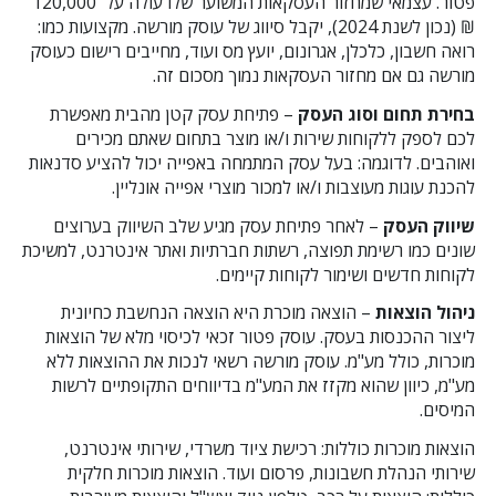
פטור. עצמאי שמחזור העסקאות המשוער שלו עולה על 120,000
₪ (נכון לשנת 2024), יקבל סיווג של עוסק מורשה. מקצועות כמו:
רואה חשבון, כלכלן, אגרונום, יועץ מס ועוד, מחייבים רישום כעוסק
מורשה גם אם מחזור העסקאות נמוך מסכום זה.
בחירת תחום וסוג העסק
– פתיחת עסק קטן מהבית מאפשרת
לכם לספק ללקוחות שירות ו/או מוצר בתחום שאתם מכירים
ואוהבים. לדוגמה: בעל עסק המתמחה באפייה יכול להציע סדנאות
להכנת עוגות מעוצבות ו/או למכור מוצרי אפייה אונליין.
שיווק העסק
– לאחר פתיחת עסק מגיע שלב השיווק בערוצים
שונים כמו רשימת תפוצה, רשתות חברתיות ואתר אינטרנט, למשיכת
לקוחות חדשים ושימור לקוחות קיימים.
ניהול הוצאות
– הוצאה מוכרת היא הוצאה הנחשבת כחיונית
ליצור ההכנסות בעסק. עוסק פטור זכאי לכיסוי מלא של הוצאות
מוכרות, כולל מע"מ. עוסק מורשה רשאי לנכות את ההוצאות ללא
מע"מ, כיוון שהוא מקזז את המע"מ בדיווחים התקופתיים לרשות
המיסים.
הוצאות מוכרות כוללות: רכישת ציוד משרדי, שירותי אינטרנט,
שירותי הנהלת חשבונות, פרסום ועוד. הוצאות מוכרות חלקית