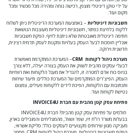
על ידי טוקן דיגיטלי מוצפן, רכישה נוחה ומהירה מכל מכשיר ומכל
מקום ועוד.
חשבוניות דיגיטליות
– באמצעות המערכת הדיגיטלית ניתן לשלוח
ללקוח בלחיצת כפתור, חשבוניות דיגיטליות מעוצבות הנושאות
חתימה דיגיטלית מאובטחת שלא ניתנת לזיוף. הפקת חשבוניות
אונליין חוסכות לבעל העסק בעלויות ומקנות לעסק תדמית רצינית,
חדשנית וירוקה.
מערכת ניהול לקוחות
CRM
– המערכת המתקדמת מאפשרת
לבעלי עסקים מהבית לשווק את העסק בצורה יעילה, ללא צורך
בגיוס כוח אדם למטרה זו, להגדיל את מעגל הלקוחות ואת רווחיות
העסק. הפיצ'רים המתקדמים של המערכת כוללים: תיעוד שיחות
ותכתובות עם הלקוחות, הפיכת לידים ללקוחות פעילים, צמצום
נטישת לקוחות ועוד.
פתיחת עסק קטן מהבית עם חברת
INVOICE4U
חולמים על פתיחת עסק קטן מהבית? חברת INVOICE4U
בבעלות משרד רו"ח זיו, שפר ושות', מהמצליחים והמובילים בארץ,
מעניקה מגוון שירותים מקצועיים לעסקים כולל: סליקת אשראי,
הפקת חשבוניות דיגיטליות, מערכת ניהול לקוחות CRM, מסחר