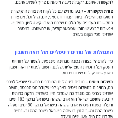
לתקשורת איתכם, לקבלת מענה ולפעמים צריך לשמוע אתכם.
צורת תקשורת
– קבעו מראש עם כל לקוח את צורת התקשורת
המועדפת והיעילה ביותר עבורו: ווטסאפ, זום, מייל וכו'. אם צורת
התקשורת העדיפה על הלקוח שלכם היא דווקא טלפון, תמיד יש
אפשרות לבצע שיחות וואטסאפ קולית, או להשתמש במספר
ישראלי מכל מקום בעולם.
התנהלות של נוודים דיגיטליים מול רואה חשבון
כדי להתנהל בצורה נכונה מבחינה פיננסית, לשמור על רווחיות
העסק ועל הזכויות הסוציאליות שלכם, חשוב לפנות לרואה חשבון
בארץ שיספק לכם שירות מרחוק.
תשלום מיסים
– נוודים דיגיטליים המוגדרים כתושבי ישראל לצרכי
מס, מחויבים בתשלום מיסים בארץ. לפי פקודת מס הכנסה, תושב
ישראל לצרכי מס מוגדר כמי שמרכז חייו בישראל. חזקה כמותית
קובעת שתושב ישראל הוא אדם ששהה בישראל במשך 183 ימים
ומעלה בשנת המס או אדם ששהה בישראל במשך 30 ימים ומעלה
בשנת המס ומשך הזמן בו שהה בישראל בשנת המס ובשנתיים
שקדמו לה היה 425 ימים ומעלה.