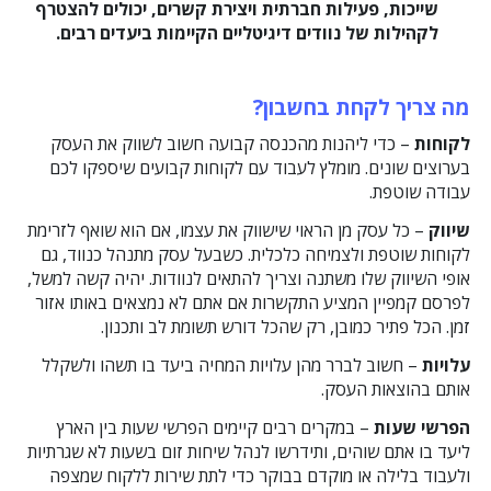
שייכות, פעילות חברתית ויצירת קשרים, יכולים להצטרף
לקהילות של נוודים דיגיטליים הקיימות ביעדים רבים.
מה צריך לקחת בחשבון?
לקוחות
– כדי ליהנות מהכנסה קבועה חשוב לשווק את העסק
בערוצים שונים. מומלץ לעבוד עם לקוחות קבועים שיספקו לכם
עבודה שוטפת.
שיווק
– כל עסק מן הראוי שישווק את עצמו, אם הוא שואף לזרימת
לקוחות שוטפת ולצמיחה כלכלית. כשבעל עסק מתנהל כנווד, גם
אופי השיווק שלו משתנה וצריך להתאים לנוודות. יהיה קשה למשל,
לפרסם קמפיין המציע התקשרות אם אתם לא נמצאים באותו אזור
זמן. הכל פתיר כמובן, רק שהכל דורש תשומת לב ותכנון.
עלויות
– חשוב לברר מהן עלויות המחיה ביעד בו תשהו ולשקלל
אותם בהוצאות העסק.
הפרשי שעות
– במקרים רבים קיימים הפרשי שעות בין הארץ
ליעד בו אתם שוהים, ותידרשו לנהל שיחות זום בשעות לא שגרתיות
ולעבוד בלילה או מוקדם בבוקר כדי לתת שירות ללקוח שמצפה