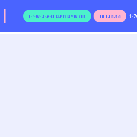
התחברות
חודשיים חינם מ-ע-כ-ש-י-ו
1-7