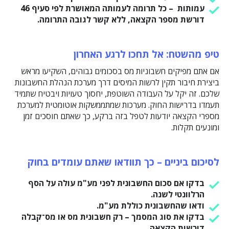
עמותות – כל תרומה לעמותה המאושרת לפי סעיף 46
דורשת מספר הקצאה, ללא קשר לגובה התרומה.
טיפ מהשטח: אל תחכו לרגע האחרון
אם אתם מפיקים חשבוניות מס בסכומים גבוהים, השקיעו מראש
ביצירת חיבור תקין לרשות המיסים דרך מערכת הנהלת החשבונות
שלכם. זה יקל על העבודה השוטפת, יחסוך טעויות ויבטיח שתמיד
תעמדו בדרישות החוק. מערכות שמתממשקות אוטומטית למערכת
מספרי הקצאה יודעות לטפל בזה ברקע, כך שאתם חוסכים זמן
ומונעים תקלות.
לסיכום ביניים – כך תוודאו שאתם עומדים בחוק
בדקו אם סכום החשבונית לפני מע"מ עולה על הסף
הרלוונטי לשנה.
ודאו שהחשבונית כוללת מע"מ.
בדקו את סוג המסמך – רק חשבונית מס או מס־קבלה
דורשות הקצאה.