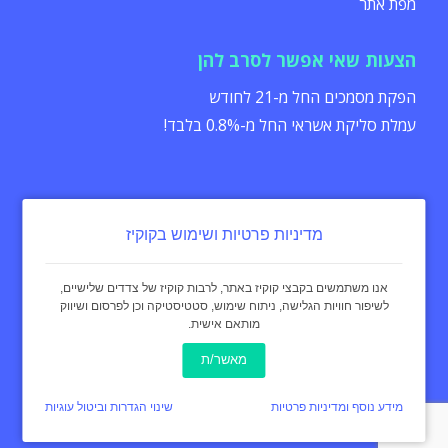
מפת אתר
הצעות שאי אפשר לסרב להן
הפקת מסמכים החל מ-21 לחודש
עמלת סליקת אשראי החל מ-0.8% בלבד!
מדיניות פרטיות ושימוש בקוקיז
הצהרת נגישות
תקנון
מדיניות פרטיות
אנו משתמשים בקבצי קוקיז באתר, לרבות קוקיז של צדדים שלישיים,
לשיפור חוויות הגלישה, ניתוח שימוש, סטטיסטיקה וכן לפרסום ושיווק
מותאם אישית.
כל הזכויות שמורות - invoice4u מאז 2004
® החשבונית המקורית
מאשר/ת
באינטרנט Invoice4u
עיצוב:
curly black
מידע נוסף ומדיניות פרטיות
שינוי הגדרות וביטול עוגיות
תכנות ופיתוח אתר:
איימארק אימג'