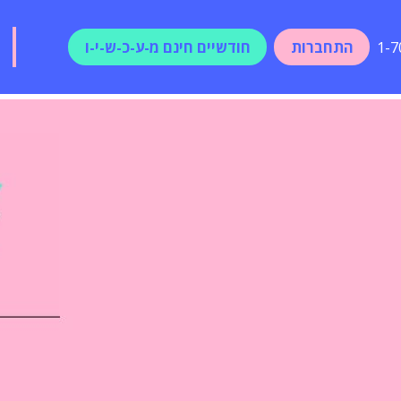
התחברות
חודשיים חינם מ-ע-כ-ש-י-ו
1-7