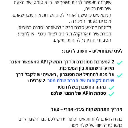
שיוך זה מאפשר לבנות משפך שיווקי אוטומטי של הצעת
שירותים נלווים,
המתאימים כרכישת 'אחרי' לסוג השירות או המוצר שאתם
מוכרים בעמוד המכירה .
לדוגמה להציע סדנת המשך למשתתפי סדנה בסיסית,
מכירת שירות אחזקה/ תיקונים לציוד טכני , או להציע
הטבות ייחודיות ללקוחות וותיקים.
לפני שמתחילים – חשוב לדעת :
2 המערכת מסונכרנות דרך ממשק API המאפשר מעבר
מידע ורשומות בין המערכות.
על מנת להתחיל את הסנכרון , ראשית יש לקבל דרך
שירות לקוחות של חברת שלח מסר
2 ערכים :
מזהה החשבון בשלח מסר
ססמת הAPI של המנוי שלכם
מדריך התממשקות צעד- אחרי – צעד
במידה ואתם לקוחות אינוייס פור יו ויש לכם כבר חשבון קיים
במערכת הדיוור של שלח מסר,