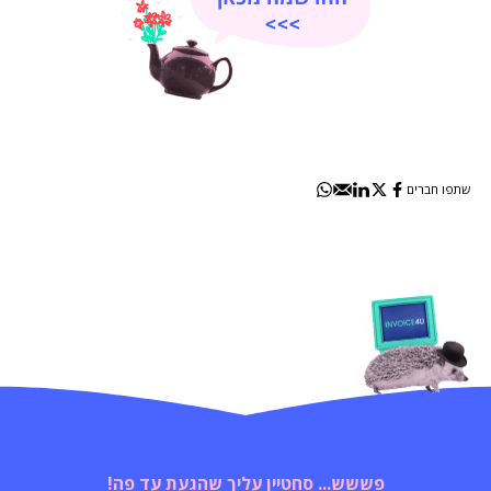
שתפו חברים
פששש... סחטיין עליך שהגעת עד פה!