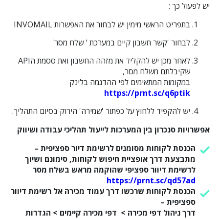
יש לפעול כך :
בתפריט הראשי מימין יש לבחור את האפשרות INVOMAIL
לבחור 'קשר חשבון קיים במערכת ' שלח מסר'
לאחר מכן יש להקליד את מזהה החשבון ואת ססמת הAPI
שקיבלתם משלח מסר,
במקומות המתאימים לפי ההדגמה בלינק
https://prnt.sc/q6ptik
יש להקפיד ללחוץ על כפתור 'שמירה' הירוק בסיום התהליך.
אפשרויות סנכרון בין המערכות לייעול תהליכי עבודה ושיווק
הכנסת לקוחות מסומנים לרשימת דיור ספציפית
–
מתבצעת דרך אופציית חיפוש לקוחות, סימונם ושיוך
לרשימת דיוור ספציפי שהוקמה מראש בשלח מסר
https://prnt.sc/qd57ad
הכנסת לקוחות שרכשו דרך עמוד מכירה אל רשימת דיוור
ספציפית
–
דרך ניהול דפי מכירה > דפי מכירה קיימים > הגדרות