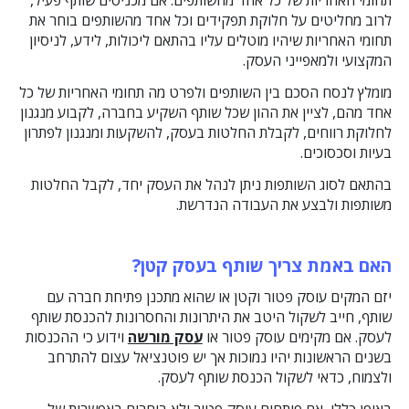
לרוב מחליטים על חלוקת תפקידים וכל אחד מהשותפים בוחר את
תחומי האחריות שיהיו מוטלים עליו בהתאם ליכולות, לידע, לניסיון
המקצועי ולמאפייני העסק.
מומלץ לנסח הסכם בין השותפים ולפרט מה תחומי האחריות של כל
אחד מהם, לציין את ההון שכל שותף השקיע בחברה, לקבוע מנגנון
לחלוקת רווחים, לקבלת החלטות בעסק, להשקעות ומנגנון לפתרון
בעיות וסכסוכים.
בהתאם לסוג השותפות ניתן לנהל את העסק יחד, לקבל החלטות
משותפות ולבצע את העבודה הנדרשת.
האם באמת צריך שותף בעסק קטן?
יזם המקים עוסק פטור וקטן או שהוא מתכנן פתיחת חברה עם
שותף, חייב לשקול היטב את היתרונות והחסרונות להכנסת שותף
לעסק. אם מקימים עוסק פטור או
עסק מורשה
וידוע כי ההכנסות
בשנים הראשונות יהיו נמוכות אך יש פוטנציאל עצום להתרחב
ולצמוח, כדאי לשקול הכנסת שותף לעסק.
באופן כללי, אם פותחים עוסק פטור ולא בוחרים באפשרות של