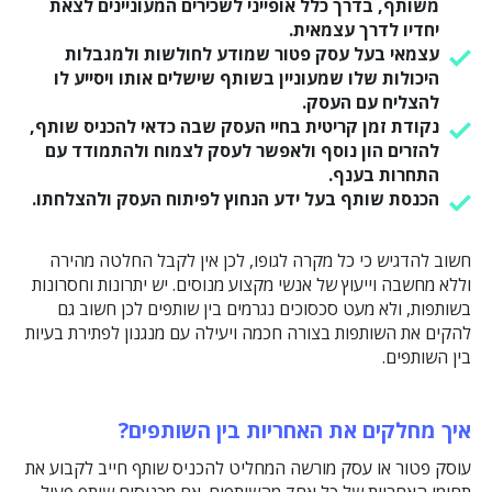
משותף, בדרך כלל אופייני לשכירים המעוניינים לצאת
יחדיו לדרך עצמאית.
עצמאי בעל עסק פטור שמודע לחולשות ולמגבלות
היכולות שלו שמעוניין בשותף שישלים אותו ויסייע לו
להצליח עם העסק.
נקודת זמן קריטית בחיי העסק שבה כדאי להכניס שותף,
להזרים הון נוסף ולאפשר לעסק לצמוח ולהתמודד עם
התחרות בענף.
הכנסת שותף בעל ידע הנחוץ לפיתוח העסק ולהצלחתו.
חשוב להדגיש כי כל מקרה לגופו, לכן אין לקבל החלטה מהירה
וללא מחשבה וייעוץ של אנשי מקצוע מנוסים. יש יתרונות וחסרונות
בשותפות, ולא מעט סכסוכים נגרמים בין שותפים לכן חשוב גם
להקים את השותפות בצורה חכמה ויעילה עם מנגנון לפתירת בעיות
בין השותפים.
איך מחלקים את האחריות בין השותפים?
עוסק פטור או עסק מורשה המחליט להכניס שותף חייב לקבוע את
תחומי האחריות של כל אחד מהשותפים. אם מכניסים שותף פעיל,