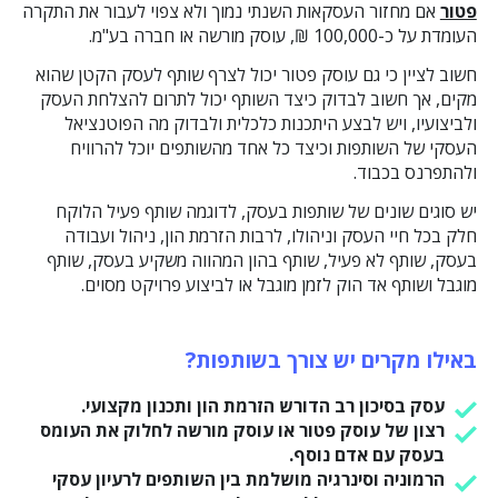
פטור
אם מחזור העסקאות השנתי נמוך ולא צפוי לעבור את התקרה
העומדת על כ-100,000 ₪, עוסק מורשה או חברה בע"מ.
חשוב לציין כי גם עוסק פטור יכול לצרף שותף לעסק הקטן שהוא
מקים, אך חשוב לבדוק כיצד השותף יכול לתרום להצלחת העסק
ולביצועיו, ויש לבצע היתכנות כלכלית ולבדוק מה הפוטנציאל
העסקי של השותפות וכיצד כל אחד מהשותפים יוכל להרוויח
ולהתפרנס בכבוד.
יש סוגים שונים של שותפות בעסק, לדוגמה שותף פעיל הלוקח
חלק בכל חיי העסק וניהולו, לרבות הזרמת הון, ניהול ועבודה
בעסק, שותף לא פעיל, שותף בהון המהווה משקיע בעסק, שותף
מוגבל ושותף אד הוק לזמן מוגבל או לביצוע פרויקט מסוים.
באילו מקרים יש צורך בשותפות?
עסק בסיכון רב הדורש הזרמת הון ותכנון מקצועי.
רצון של עוסק פטור או עוסק מורשה לחלוק את העומס
בעסק עם אדם נוסף.
הרמוניה וסינרגיה מושלמת בין השותפים לרעיון עסקי