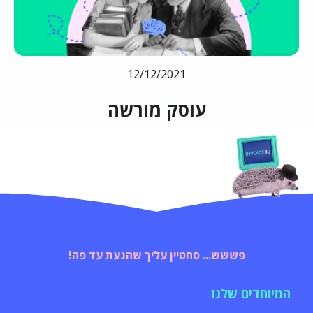
12/12/2021
עוסק מורשה
פששש... סחטיין עליך שהגעת עד פה!
המיוחדים שלנו