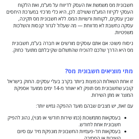
חשבונית מס משמשת את העסק לדיווח על מע"מ, ואת הלקוח
העסקי לקיזוז המע"מ ששילם. לכן, היא כלי מרכזי במערכת היחסים
שבין עסקים, לקוחות ורשויות המס. ללא חשבונית מס תקינה,
עסקה נחשבת לא מדווחת — מה שעלול לגרור קנסות והשלכות
משפטיות.
ניסוח פשוט: אם אתם עוסקים מורשים או חברה בע"מ, חשבונית
מס היא הדרך שלכם להוכיח שהתשלום שקיבלתם מתועד כחוק.
מתי מוציאים חשבונית מס
?
זו אחת השאלות הנפוצות ביותר בקרב בעלי עסקים. החוק בישראל
קובע שחשבונית מס תופק לא יאוחר מ-14 ימים ממועד אספקת
המוצר או מתן השירות.
עם זאת, יש מצבים שבהם מועד ההפקה גמיש יותר:
בעסקאות מתמשכות (כמו שירות חודשי או מנוי), נהוג להפיק
חשבונית אחת לחודש.
בעסקאות חד-פעמיות החשבונית מונפקת מיד עם סיום
השירות או המסירה.