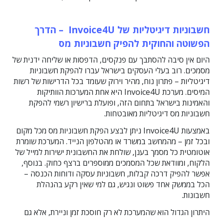
חשבוניות דיגיטליות של
Invoice4U
– הדרך
הפשוטה והחוקית להפיק חשבוניות מס
היום אין סיבה להסתבך עם פנקסים, הדפסות או שליחה ידנית של
מסמכים. רוב בעלי העסקים בישראל עברו להפקת
חשבוניות
דיגיטליות
– פתרון נוח, מהיר וירוק שעומד בכל הדרישות של רשות
המיסים. מערכת Invoice4U היא אחת המערכות הוותיקות
והאמינות בישראל בתחום הזה, ופועלת ברישיון רשמי להפקת
חשבוניות מס דיגיטליות מאובטחות.
באמצעות Invoice4U ניתן לבצע הפקת חשבוניות מס מכל מקום
ובכל זמן – מהמחשב במשרד או מהטלפון הנייד. המערכת שומרת
אוטומטית כל מסמך בענן, שולחת את החשבונית ישירות למייל של
הלקוח, ומוודאת שכל המסמכים ממוספרים ברצף כחוק. בנוסף,
אפשר להפיק דרכה קבלות, חשבוניות עסקה ודוחות הכנסה –
הכל בממשק אחד פשוט ונגיש, גם למי שאין רקע בהנהלת
חשבונות.
היתרון הגדול הוא שהמערכת לא רק חוסכת זמן וניירת, אלא גם