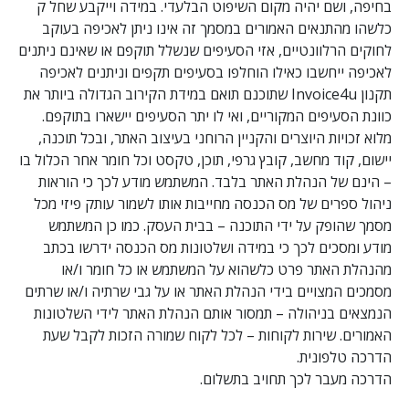
בחיפה, ושם יהיה מקום השיפוט הבלעדי. במידה וייקבע שחל ק
כלשהו מהתנאים האמורים במסמך זה אינו ניתן לאכיפה בעוקב
לחוקים הרלוונטיים, אזי הסעיפים שנשלל תוקפם או שאינם ניתנים
לאכיפה ייחשבו כאילו הוחלפו בסעיפים תקפים וניתנים לאכיפה
תקנון Invoice4u שתוכנם תואם במידת הקירוב הגדולה ביותר את
כוונת הסעיפים המקוריים, ואי לו יתר הסעיפים יישארו בתוקפם.
מלוא זכויות היוצרים והקניין הרוחני בעיצוב האתר, ובכל תוכנה,
יישום, קוד מחשב, קובץ גרפי, תוכן, טקסט וכל חומר אחר הכלול בו
– הינם של הנהלת האתר בלבד. המשתמש מודע לכך כי הוראות
ניהול ספרים של מס הכנסה מחייבות אותו לשמור עותק פיזי מכל
מסמך שהופק על ידי התוכנה – בבית העסק. כמו כן המשתמש
מודע ומסכים לכך כי במידה ושלטונות מס הכנסה ידרשו בכתב
מהנהלת האתר פרט כלשהוא על המשתמש או כל חומר ו/או
מסמכים המצויים בידי הנהלת האתר או על גבי שרתיה ו/או שרתים
הנמצאים בניהולה – תמסור אותם הנהלת האתר לידי השלטונות
האמורים. שירות לקוחות – לכל לקוח שמורה הזכות לקבל שעת
הדרכה טלפונית.
הדרכה מעבר לכך תחויב בתשלום.