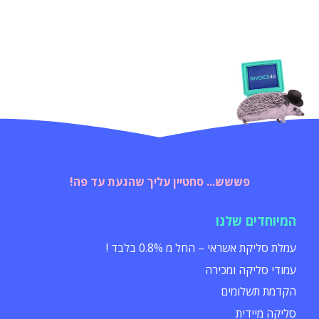
פששש... סחטיין עליך שהגעת עד פה!
המיוחדים שלנו
עמלת סליקת אשראי – החל מ 0.8% בלבד !
עמודי סליקה ומכירה
הקדמת תשלומים
סליקה מיידית