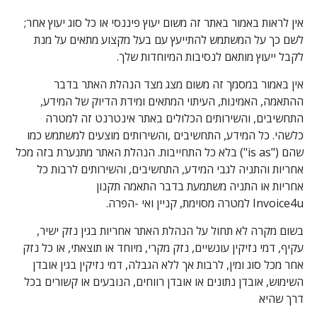
אין לראות באמור באתר זה משום יעוץ פיננסי או כל סוג יעוץ אחר;
לשם כך על המשתמש להתייעץ עם בעל מקצוע מתאים על מנת
לקבל ייעוץ מותאם לנסיבות המיוחדות שלך.
אין באמור במסמך זה משום מצג מצד הנהלת האתר בדבר
ההתאמה, האמינות, העיתוי המתאים ומידת הדיוק של המידע,
התחשיבים, והשירותים הכלולים באתר אינטרנט זה למטרה
כלשהי. כל המידע, התחשיבים ,והשירותים מוצעים למשתמש כמו
שהם ("is as") בלא כל התחייבות. הנהלת האתר מתנערת בזה מכל
אחריות והתניה לגבי המידע, התחשיבים, והשירותים לרבות כל
אחריות או התניה משתמעת בדבר התאמה תקנון
Invoice4u למטרה מסוימת, קניין ואי -הפרה.
בשום מקרה לא תחול על הנהלת האתר אחריות בגין נזק ישיר,
עקיף, דמי נזיקין עונשיים, נזק מקרי, מיוחד או תוצאתי, או כל נזק
אחר מכל סוג ומין, לרבות אך ללא הגבלה, דמי נזיקין בגין אובדן
השימוש, אובדן נתונים או אובדן רווחים, הנובעים או קשורים בכל
דרך שהיא