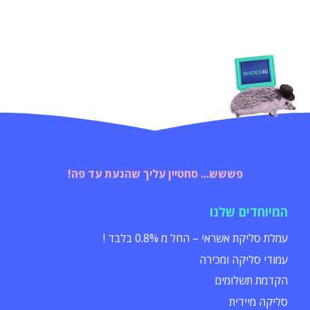
פששש... סחטיין עליך שהגעת עד פה!
המיוחדים שלנו
עמלת סליקת אשראי – החל מ 0.8% בלבד !
עמודי סליקה ומכירה
הקדמת תשלומים
סליקה מיידית