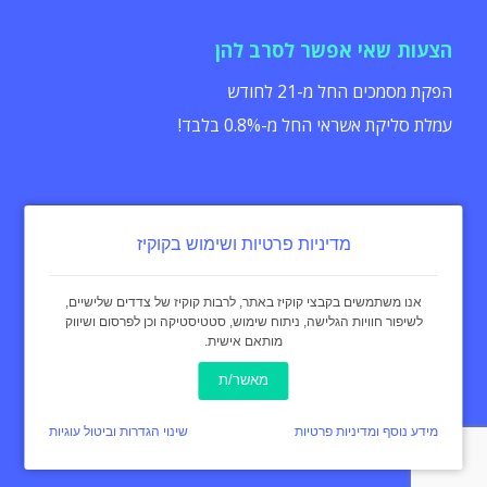
הצעות שאי אפשר לסרב להן
הפקת מסמכים החל מ-21 לחודש
עמלת סליקת אשראי החל מ-0.8% בלבד!
מדיניות פרטיות ושימוש בקוקיז
הצהרת נגישות
תקנון
מדיניות פרטיות
אנו משתמשים בקבצי קוקיז באתר, לרבות קוקיז של צדדים שלישיים,
לשיפור חוויות הגלישה, ניתוח שימוש, סטטיסטיקה וכן לפרסום ושיווק
מותאם אישית.
כל הזכויות שמורות - invoice4u מאז 2004
® החשבונית המקורית
מאשר/ת
באינטרנט Invoice4u
עיצוב:
curly black
מידע נוסף ומדיניות פרטיות
שינוי הגדרות וביטול עוגיות
תכנות ופיתוח אתר:
איימארק אימג'