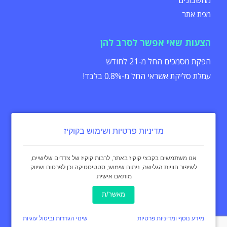
מחשבונים
מפת אתר
הצעות שאי אפשר לסרב להן
הפקת מסמכים החל מ-21 לחודש
עמלת סליקת אשראי החל מ-0.8% בלבד!
מדיניות פרטיות ושימוש בקוקיז
הצהרת נגישות
תקנון
מדיניות פרטיות
אנו משתמשים בקבצי קוקיז באתר, לרבות קוקיז של צדדים שלישיים,
לשיפור חוויות הגלישה, ניתוח שימוש, סטטיסטיקה וכן לפרסום ושיווק
מותאם אישית.
כל הזכויות שמורות - invoice4u מאז 2004
® החשבונית המקורית
מאשר/ת
באינטרנט Invoice4u
עיצוב:
curly black
מידע נוסף ומדיניות פרטיות
שינוי הגדרות וביטול עוגיות