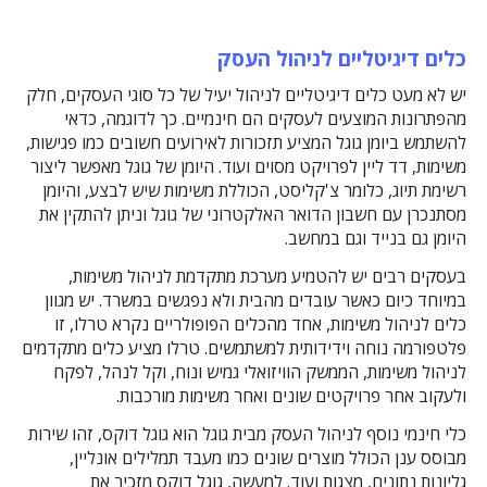
כלים דיגיטליים לניהול העסק
יש לא מעט כלים דיגיטליים לניהול יעיל של כל סוגי העסקים, חלק
מהפתרונות המוצעים לעסקים הם חינמיים. כך לדוגמה, כדאי
להשתמש ביומן גוגל המציע תזכורות לאירועים חשובים כמו פגישות,
משימות, דד ליין לפרויקט מסוים ועוד. היומן של גוגל מאפשר ליצור
רשימת תיוג, כלומר צ'קליסט, הכוללת משימות שיש לבצע, והיומן
מסתנכרן עם חשבון הדואר האלקטרוני של גוגל וניתן להתקין את
היומן גם בנייד וגם במחשב.
בעסקים רבים יש להטמיע מערכת מתקדמת לניהול משימות,
במיוחד כיום כאשר עובדים מהבית ולא נפגשים במשרד. יש מגוון
כלים לניהול משימות, אחד מהכלים הפופולריים נקרא טרלו, זו
פלטפורמה נוחה וידידותית למשתמשים. טרלו מציע כלים מתקדמים
לניהול משימות, הממשק הוויזואלי גמיש ונוח, וקל לנהל, לפקח
ולעקוב אחר פרויקטים שונים ואחר משימות מורכבות.
כלי חינמי נוסף לניהול העסק מבית גוגל הוא גוגל דוקס, זהו שירות
מבוסס ענן הכולל מוצרים שונים כמו מעבד תמלילים אונליין,
גליונות נתונים, מצגות ועוד. למעשה, גוגל דוקס מזכיר את