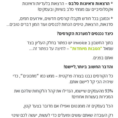
*
הרצאות וראיונות סלבס
– הרצאות בלעדיות וראיונות
אקסלוסיביים עם מומחי סלב בשיווק ובעסקים!
* וכמובן בכל חודש תקבלו קורסים חדשים, אירועים חמים,
סדנאות, הרצאות, טיפים הנחות לכנסים ועוד המון דברים טובים…
כיצד נכנסים למערכת הקורסים?
בתוך החשבון ב invoice יש כפתור בחלק העליון בצד
שמאל
"הטבות מיוחדות
"
– לחיצה על כפתור זה….
ואתם בפנים.
והדבר החשוב ביותר,ליישם!
כל הקורסים נבנו בצורה פרקטית – ממש כמו ״מתכונים״, כדי
שיהיה הכי קל ליישם אותם.
93% מהעסקים שיישמו, הגדילו את קהל הלקוחות שלהם ואת
המכירות בעשרות אחוזים!
הכל בעסקים זה מומנטום ואפילו אם מדובר בצעד קטן,
רק העובדה שאתם עושים ופועלים כדי לעשות, יעשה לכם שינוי