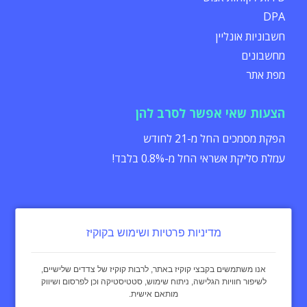
DPA
חשבוניות אונליין
מחשבונים
מפת אתר
הצעות שאי אפשר לסרב להן
הפקת מסמכים החל מ-21 לחודש
עמלת סליקת אשראי החל מ-0.8% בלבד!
מדיניות פרטיות ושימוש בקוקיז
הצהרת נגישות
תקנון
מדיניות פרטיות
אנו משתמשים בקבצי קוקיז באתר, לרבות קוקיז של צדדים שלישיים,
לשיפור חוויות הגלישה, ניתוח שימוש, סטטיסטיקה וכן לפרסום ושיווק
מותאם אישית.