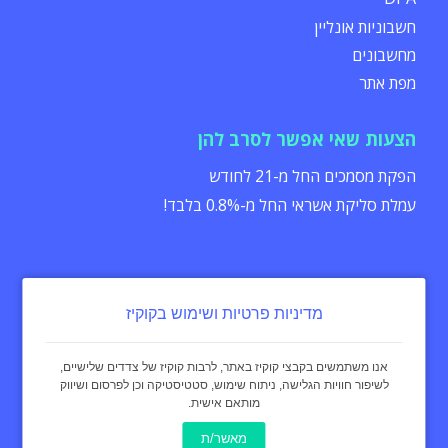
חשבוניות אונליין
מחשבונים
מפת אתר
הצעות שאי אפשר לסרב להן
הפקת מסמכים החל מ-21 לחודש
עמלת סליקת אשראי החל מ-0.8% בלבד!
מדיניות פרטיות ושימוש בקוקיז
הצהרת נגישות
תקנון
מדיניות פרטיות
אנו משתמשים בקבצי קוקיז באתר, לרבות קוקיז של צדדים שלישיים,
לשיפור חוויות הגלישה, ניתוח שימוש, סטטיסטיקה וכן לפרסום ושיווק
מותאם אישית.
כל הזכויות שמורות - invoice4u מאז 2004
® החשבונית המקורית
מאשר/ת
באינטרנט Invoice4u