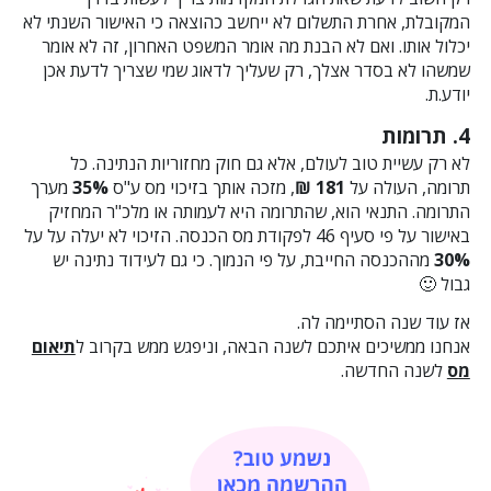
המקובלת, אחרת התשלום לא ייחשב כהוצאה כי האישור השנתי לא
יכלול אותו. ואם לא הבנת מה אומר המשפט האחרון, זה לא אומר
שמשהו לא בסדר אצלך, רק שעליך לדאוג שמי שצריך לדעת אכן
יודע.ת.
4. תרומות
לא רק עשיית טוב לעולם, אלא גם חוק מחזוריות הנתינה. כל
תרומה, העולה על
181 ₪
, מזכה אותך בזיכוי מס ע"ס
35%
מערך
התרומה. התנאי הוא, שהתרומה היא לעמותה או מלכ"ר המחזיק
באישור על פי סעיף 46 לפקודת מס הכנסה. הזיכוי לא יעלה על על
30%
מההכנסה החייבת, על פי הנמוך. כי גם לעידוד נתינה יש
גבול 🙂
אז עוד שנה הסתיימה לה.
אנחנו ממשיכים איתכם לשנה הבאה, וניפגש ממש בקרוב ל
תיאום
מס
לשנה החדשה.