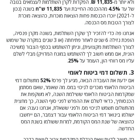
ולא יותר מ-
11,835 ₪
. הפקדות לקרן השתלמות לעצמאים בגובה
של עד
4.5%
מההכנסה החייבת ועד
11,835 ש"ח
בשנה (נכון
ל-2021) יוכרו הכנסות פחות הוצאות מוכרות, כהוצאה מוכרת
לצורך הטבות מס הכנסה.
אנחנו פה כדי להזכיר לך שקרן השתלמות, בשונה מקרן פנסיה,
הופכת נזילה 6 שנים לאחר פתיחתה (או 3 שנים במקרה של שימוש
לצורך השתלמות מקצועית), וניתן להשתמש בכסף הצבור (משיכה
הונית, אם ממש חשוב לך להשתמש במונח המדויק) מבלי לשלם
עליו מס רווחי הון, העומד על
25%
.
3. תשלום דמי ביטוח לאומי
אם ידעת את העובדה הבאה, מגיע לך פרס!
52%
מתשלום דמי
הביטוח הלאומי מוכרים לניכוי במס. מה שאומר, שאם מסתמן
שמקדמות הביטוח הלאומי ששילמת השנה, לא משקפות את
הכנסותיך, כדאי לשלם את ההפרש לפני סוף השנה, כך מחצית
מהתשלום תשמש לניכוי מס. ולפני ששאלת, אנחנו נענה: אם
ישולמו בינואר דמי הביטוח הלאומי עבור דצמבר, הם ייחשבו
כהוצאה של שנת המס הקודמת, למרות ששולמו בשנת המס
החדשה.
רק חשוב לדעת שאת הגדלת המקדמות צריך לעשות בדרך