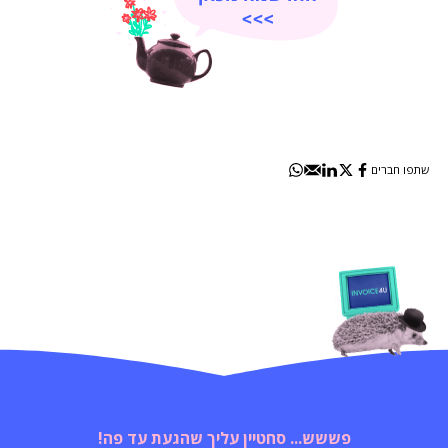
שתפו חברים
פששש... סחטיין עליך שהגעת עד פה!