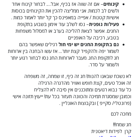
קינוחים
– אם זה שווה אז בכיף, אבל…. לבחור קינוח אחד
ולשים לב לכמות. אני ממליצה להכין את הקינוחים בכוסות
אישיות קטנות / אפייה במאפינס כך קל יותר לאמוד כמות .
פעילות גופנית
– נסו לשלב עוד אימון בשבוע בתקופת
החגים. אפשר לצאת להליכה בערב או למסלול משפחות
בטבע, רכיבה על האופניים
גם בתקופת החגים יש ימי חול
רגילים שאפשר בהם
לשמור יפה ולהקפיד קצת יותר… אז עשו הבחנה בין ארוחות
חג לתקופת החג. מעבר לארוחות החג נסו לבחור רגוע יותר
ולשמור על סדר.
לא נשכח שבאנו להנות! חג זה כיף, זו שמחה, זה משפחה
זה אוכל טעים, קצת חופש ואוויר מהדגרה הרגילה
כל עוד נבוא רגועים ומתוכננים אין סיבה לא להצליח
וכמובן שמסגרת תמיכה והכוונה תעזור בכל עת! ייעוץ תזונה אישי
(פרונטלי/ סקייפ ) ובקבוצות האונליין .
מחכה לכם
חג שמח!!!
קרן לפידות דיאטנית