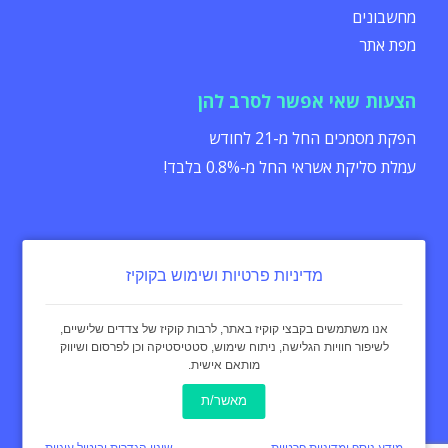
מחשבונים
מפת אתר
הצעות שאי אפשר לסרב להן
הפקת מסמכים החל מ-21 לחודש
עמלת סליקת אשראי החל מ-0.8% בלבד!
מדיניות פרטיות ושימוש בקוקיז
הצהרת נגישות
תקנון
מדיניות פרטיות
אנו משתמשים בקבצי קוקיז באתר, לרבות קוקיז של צדדים שלישיים,
לשיפור חוויות הגלישה, ניתוח שימוש, סטטיסטיקה וכן לפרסום ושיווק
מותאם אישית.
כל הזכויות שמורות - invoice4u מאז 2004
® החשבונית המקורית
מאשר/ת
באינטרנט Invoice4u