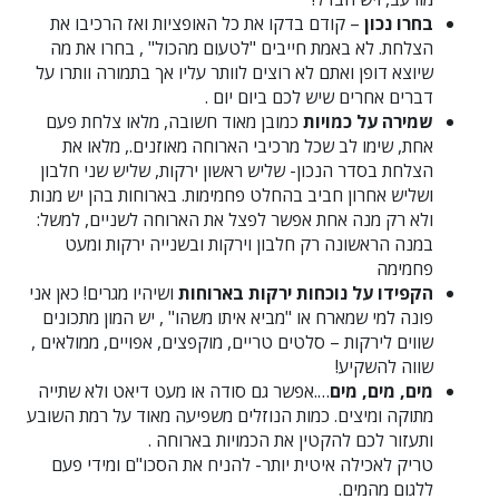
בחרו נכון
– קודם בדקו את כל האופציות ואז הרכיבו את
הצלחת. לא באמת חייבים "לטעום מהכול" , בחרו את מה
שיוצא דופן ואתם לא רוצים לוותר עליו אך בתמורה וותרו על
דברים אחרים שיש לכם ביום יום .
שמירה על כמויות
כמובן מאוד חשובה, מלאו צלחת פעם
אחת, שימו לב שכל מרכיבי הארוחה מאוזנים., מלאו את
הצלחת בסדר הנכון- שליש ראשון ירקות, שליש שני חלבון
ושליש אחרון חביב בהחלט פחמימות. בארוחות בהן יש מנות
ולא רק מנה אחת אפשר לפצל את הארוחה לשניים, למשל:
במנה הראשונה רק חלבון וירקות ובשנייה ירקות ומעט
פחמימה
הקפידו על נוכחות ירקות בארוחות
ושיהיו מגרים! כאן אני
פונה למי שמארח או "מביא איתו משהו" , יש המון מתכונים
שווים לירקות – סלטים טריים, מוקפצים, אפויים, ממולאים ,
שווה להשקיע!
מים, מים, מים
….אפשר גם סודה או מעט דיאט ולא שתייה
מתוקה ומיצים. כמות הנוזלים משפיעה מאוד על רמת השובע
ותעזור לכם להקטין את הכמויות בארוחה .
טריק לאכילה איטית יותר- להניח את הסכו"ם ומידי פעם
ללגום מהמים.