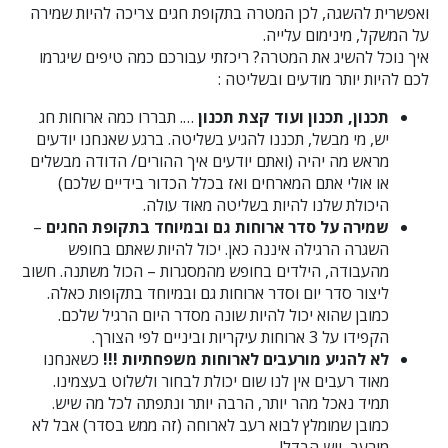
ואפשרית להשגה, לכן המטרה בתקופת חגים צריכה להיות שמירה
על המשקל, מינימום עלייה.
איך נוכל להשיג את המטרה? ריכזתי עבורכם כמה טיפים שיגרמו
לכם להיות יותר מודעים ובשליטה :
תכנון, תכנון ועוד קצת תכנון
…. תבררו כמה ארוחות חג
יש, מי מבשל, תכננו להגיע בשליטה. ברגע שאנחנו יודעים
מראש מה יהיה (ואתם יודעים איך ההורים/ הדודה מבשלים
או אולי אתם המארחים ואז בכלל הכדור בידיים שלכם)
היכולת שלנו להיות בשליטה מאוד עולה.
שמירה על סדר ארוחות גם ובמיוחד בתקופת החגים
–
השגרה הרגילה איננה כאן. יכול להיות שאתם בחופש
מהעבודה, הילדים בחופש מהמסגרות – הכול משתנה. חשוב
ליצור סדר יום וסדר ארוחות גם ובמיוחד בתקופות כאלה.
כמובן שהוא יכול להיות שונה מסדר היום הרגיל שלכם.
הקפידו על 3 ארוחות עיקריות וביניים לפי הצורך.
לא להגיע מורעבים לארוחות משפחתיות !!!
כשאנחנו
מאוד רעבים אין לנו שום יכולת לבחור ולשלוט בעצמינו.
תמיד נאכל מהר יותר, הרבה יותר ונתפתה לכל מה שיש.
כמובן שמומלץ לבוא רעב לארוחה (זה ממש בסדר) אבל לא
מורעב, ויש הבדל!